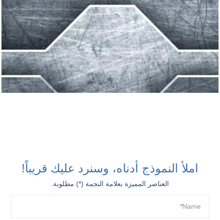
املأ النموذج أدناه، وسنرد عليك قريباً!
العناصر المميزة بعلامة النجمة (*) مطلوبة.