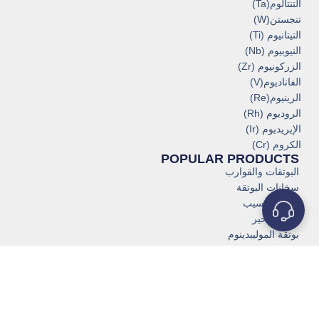
التنتالوم(Ta)
تنجستن(W)
التيتانيوم (Ti)
النيوبيوم (Nb)
الزركونيوم (Zr)
الفاناديوم(V)
الرينيوم(Re)
الروديوم (Rh)
الإيريديوم (Ir)
الكروم (Cr)
POPULAR PRODUCTS
البوتقات والقوارب
سخانات البوتقة
مواد الترسيب
مواد التبخير
بوتقة الموليبدينوم
تيتانيوم طبي من الدرجة الطبية
أنابيب أنابيب التيتانيوم
أنبوب التنتالوم
بوتقات التنغستن
سبائك التنجستن الثقيلة (WNiFe، WNiCo، WNiCu، WNiCu)