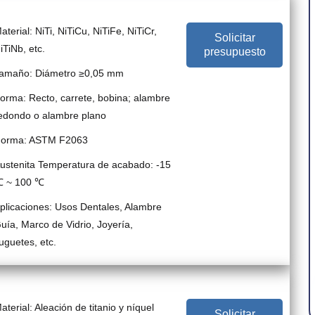
aterial: NiTi, NiTiCu, NiTiFe, NiTiCr,
Solicitar
iTiNb, etc.
presupuesto
amaño: Diámetro ≥0,05 mm
orma: Recto, carrete, bobina; alambre
edondo o alambre plano
orma: ASTM F2063
ustenita Temperatura de acabado: -15
 ~ 100 ℃
plicaciones: Usos Dentales, Alambre
uía, Marco de Vidrio, Joyería,
uguetes, etc.
aterial: Aleación de titanio y níquel
Solicitar