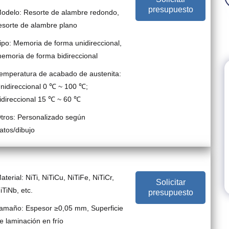
presupuesto
odelo: Resorte de alambre redondo,
esorte de alambre plano
ipo: Memoria de forma unidireccional,
emoria de forma bidireccional
emperatura de acabado de austenita:
nidireccional 0 ℃ ~ 100 ℃;
idireccional 15 ℃ ~ 60 ℃
tros: Personalizado según
atos/dibujo
aterial: NiTi, NiTiCu, NiTiFe, NiTiCr,
Solicitar
iTiNb, etc.
presupuesto
amaño: Espesor ≥0,05 mm, Superficie
e laminación en frío