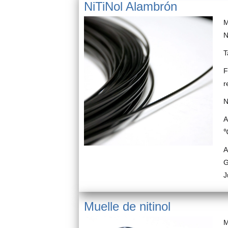
NiTiNol Alambrón
M
N
T
F
r
N
A
℃
A
G
J
Muelle de nitinol
M