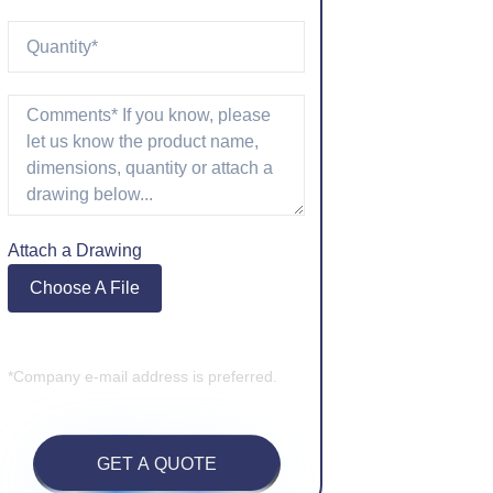
Attach a Drawing
Choose A File
*Company e-mail address is preferred.
GET A QUOTE