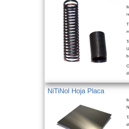
M
r
T
m
T
U
b
O
d
NiTiNol Hoja Placa
M
N
T
d