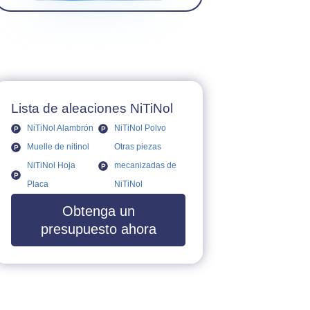
Lista de aleaciones NiTiNol
NiTiNol Alambrón
NiTiNol Polvo
Muelle de nitinol
Otras piezas
NiTiNol Hoja
mecanizadas de
Placa
NiTiNol
Obtenga un
presupuesto ahora