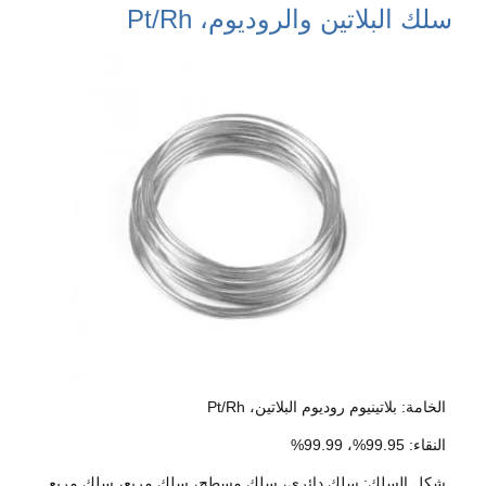
سلك البلاتين والروديوم، Pt/Rh
الخامة: بلاتينيوم روديوم البلاتين، Pt/Rh
النقاء: 99.95%، 99.99%
شكل السلك: سلك دائري، سلك مسطح، سلك مربع، سلك مربع