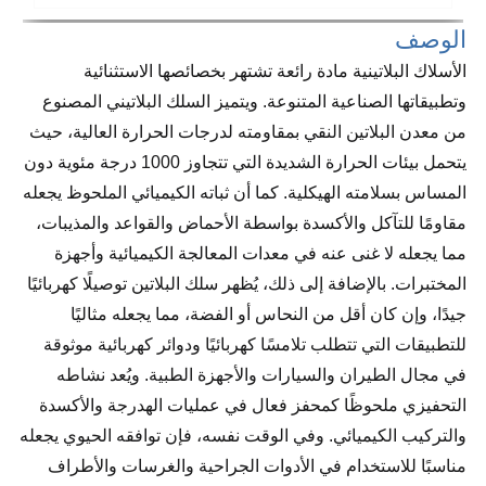
الوصف
الأسلاك البلاتينية مادة رائعة تشتهر بخصائصها الاستثنائية
وتطبيقاتها الصناعية المتنوعة. ويتميز السلك البلاتيني المصنوع
من معدن البلاتين النقي بمقاومته لدرجات الحرارة العالية، حيث
يتحمل بيئات الحرارة الشديدة التي تتجاوز 1000 درجة مئوية دون
المساس بسلامته الهيكلية. كما أن ثباته الكيميائي الملحوظ يجعله
مقاومًا للتآكل والأكسدة بواسطة الأحماض والقواعد والمذيبات،
مما يجعله لا غنى عنه في معدات المعالجة الكيميائية وأجهزة
المختبرات. بالإضافة إلى ذلك، يُظهر سلك البلاتين توصيلًا كهربائيًا
جيدًا، وإن كان أقل من النحاس أو الفضة، مما يجعله مثاليًا
للتطبيقات التي تتطلب تلامسًا كهربائيًا ودوائر كهربائية موثوقة
في مجال الطيران والسيارات والأجهزة الطبية. ويُعد نشاطه
التحفيزي ملحوظًا كمحفز فعال في عمليات الهدرجة والأكسدة
والتركيب الكيميائي. وفي الوقت نفسه، فإن توافقه الحيوي يجعله
مناسبًا للاستخدام في الأدوات الجراحية والغرسات والأطراف