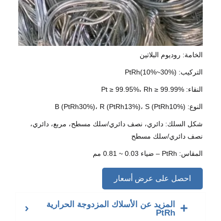
الخامة: روديوم البلاتين
التركيب: PtRh(10%~30%)
النقاء: Pt ≥ 99.95%، Rh ≥ 99.99%
النوع: B (PtRh30%)، R (PtRh13%)، S (PtRh10%)
شكل السلك: دائري، نصف دائري/سلك مسطح، مربع، دائري،
نصف دائري/سلك مسطح
المقاس: PtRh – ضياء 0.03 ~ 0.81 مم
احصل على عرض أسعار
المزيد عن الأسلاك المزدوجة الحرارية
PtRh