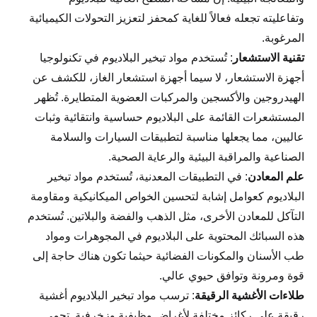
وتفاعليته تجعله فعالاً للغاية كمحفز لتعزيز التحولات الكيميائية
المرغوبة.
تقنية الاستشعار
: تُستخدم مواد تبخير البلاديوم في تكنولوجيا
أجهزة الاستشعار، لا سيما أجهزة استشعار الغاز، للكشف عن
الهيدروجين والأكسجين والمركبات العضوية المتطايرة. تُظهر
المستشعرات القائمة على البلاديوم حساسية وانتقائية وثبات
عاليين، مما يجعلها مناسبة لتطبيقات السيارات والسلامة
الصناعية والمراقبة البيئية والرعاية الصحية.
علم المعادن
: في التطبيقات المعدنية، تُستخدم مواد تبخير
البلاديوم كعوامل إشابة لتحسين الخواص الميكانيكية ومقاومة
التآكل للمعادن الأخرى، مثل الذهب والفضة والبلاتين. تُستخدم
هذه السبائك المحتوية على البلاديوم في المجوهرات ومواد
طب الأسنان والمكونات الفضائية حيثما تكون هناك حاجة إلى
قوة ومرونة وتوافق حيوي عالي.
طلاءات الأغشية الرقيقة
: ترسب مواد تبخير البلاديوم أغشية
رقيقة على ركائز مختلفة لأغراض وظيفية وزخرفية. تحمي