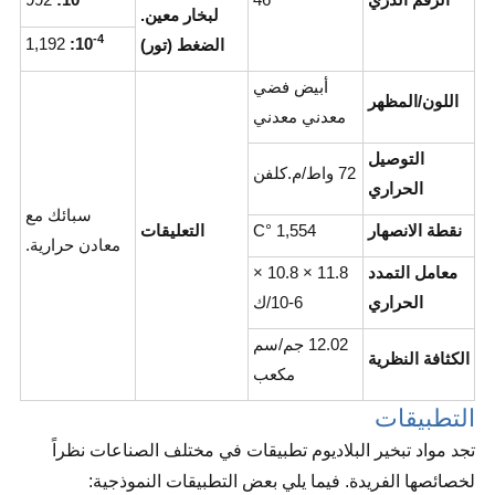
لبخار معين.
-4
1,192
:
10
الضغط (تور)
أبيض فضي
اللون/المظهر
معدني معدني
التوصيل
72 واط/م.كلفن
الحراري
سبائك مع
نقطة الانصهار
1,554 °C
التعليقات
معادن حرارية.
معامل التمدد
11.8 × 10.8 ×
الحراري
10-6/ك
12.02 جم/سم
الكثافة النظرية
مكعب
التطبيقات
تجد مواد تبخير البلاديوم تطبيقات في مختلف الصناعات نظراً
لخصائصها الفريدة. فيما يلي بعض التطبيقات النموذجية: