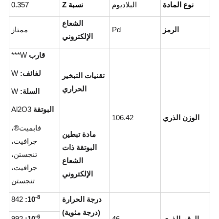
نوع المادة
البلاديوم
نسبة Z
0.357
الشعاع
الرمز
Pd
ممتاز
الإلكتروني
قارب
W***
لفائف:
W
تقنيات التبخير
الحراري
السلة:
W
البوتقة
Al2O3
الوزن الذري
106.42
فابميت®،
مادة تبطين
جرافيت،
البوتقة ذات
تنجستن،
الشعاع
جرافيت،
الإلكتروني
تنجستن
-8
درجة الحرارة
10
:
842
(درجة مئوية)
-6
الرقم الذري
46
10
:
992