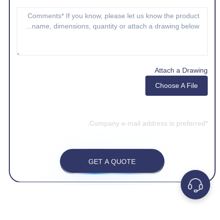
Attach a Drawing
Choose A File
*Company e-mail address is preferred.
GET A QUOTE