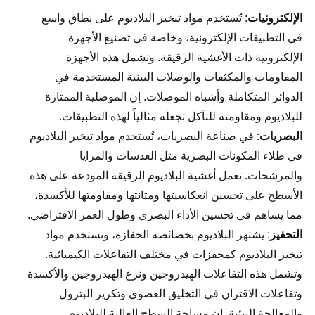
الإلكترونيات
: تُستخدم مواد تبخير البلاديوم على نطاق واسع
في التطبيقات الإلكترونية، وخاصة في تصنيع الأجهزة
الإلكترونية ذات الأغشية الرقيقة. وتشمل هذه الأجهزة
المقاومات والمكثفات والوصلات البينية المستخدمة في
الدوائر المتكاملة وأشباه الموصلات. إن الموصلية الممتازة
للبلاديوم ومقاومته للتآكل تجعله مثالياً لهذه التطبيقات.
البصريات
: في صناعة البصريات، تُستخدم مواد تبخير البلاديوم
في طلاء المكونات البصرية مثل العدسات والمرايا
والمرشحات. تعمل أغشية البلاديوم الرقيقة المودعة على هذه
الأسطح على تحسين انعكاسيتها ومتانتها ومقاومتها للأكسدة،
مما يساهم في تحسين الأداء البصري وطول العمر الافتراضي.
التحفيز
: يشتهر البلاديوم بخصائصه الحفازة، وتستخدم مواد
تبخير البلاديوم كمحفزات في مختلف التفاعلات الكيميائية.
وتشمل هذه التفاعلات الهيدروجين ونزع الهيدروجين والأكسدة
وتفاعلات الاقتران في التخليق العضوي وتكرير البترول
والمعالجة البيئية. إن مساحة السطح العالية للبلاديوم