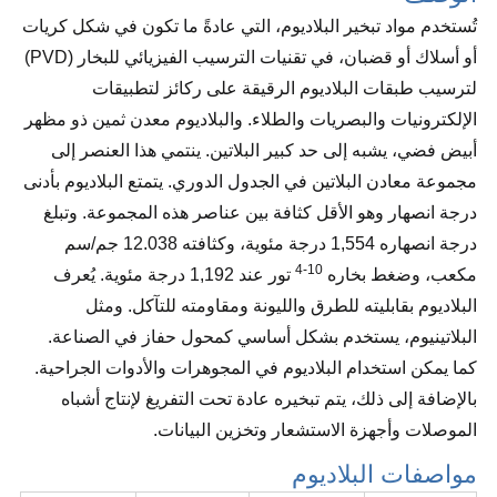
تُستخدم مواد تبخير البلاديوم، التي عادةً ما تكون في شكل كريات
أو أسلاك أو قضبان، في تقنيات الترسيب الفيزيائي للبخار (PVD)
لترسيب طبقات البلاديوم الرقيقة على ركائز لتطبيقات
الإلكترونيات والبصريات والطلاء. والبلاديوم معدن ثمين ذو مظهر
أبيض فضي، يشبه إلى حد كبير البلاتين. ينتمي هذا العنصر إلى
مجموعة معادن البلاتين في الجدول الدوري. يتمتع البلاديوم بأدنى
درجة انصهار وهو الأقل كثافة بين عناصر هذه المجموعة. وتبلغ
درجة انصهاره 1,554 درجة مئوية، وكثافته 12.038 جم/سم
10-4
مكعب، وضغط بخاره
تور عند 1,192 درجة مئوية. يُعرف
البلاديوم بقابليته للطرق والليونة ومقاومته للتآكل. ومثل
البلاتينيوم، يستخدم بشكل أساسي كمحول حفاز في الصناعة.
كما يمكن استخدام البلاديوم في المجوهرات والأدوات الجراحية.
بالإضافة إلى ذلك، يتم تبخيره عادة تحت التفريغ لإنتاج أشباه
الموصلات وأجهزة الاستشعار وتخزين البيانات.
مواصفات البلاديوم