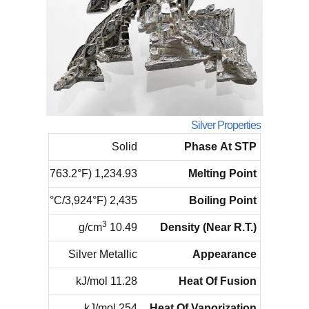
Silver Properties
Solid
Phase At STP
1,234.93 K ​(961.78°C/​1,763.2°F)
Melting Point
2,435 K ​(2162°C/​3,924°F)
Boiling Point
3
10.49 g/cm
Density (Near R.T.)
Silver Metallic
Appearance
11.28 kJ/mol
Heat Of Fusion
254 kJ/mol
Heat Of Vaporization