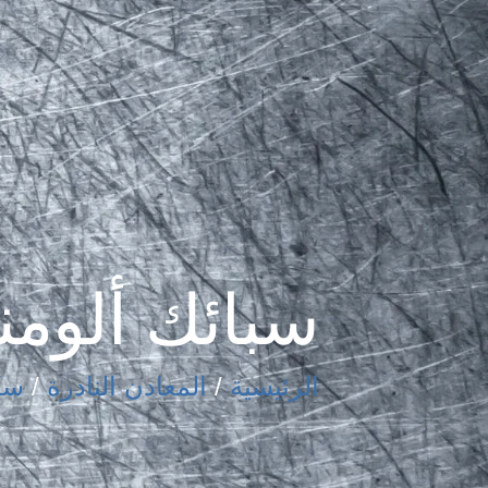
سبائك ألومن
الرئيسية
/
المعادن النادرة
/
سكاند