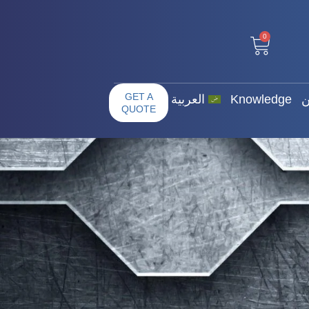
0
ت عنا / من نحن
GET A QUOTE
0
GET A
ن
Knowledge
العربية
QUOTE