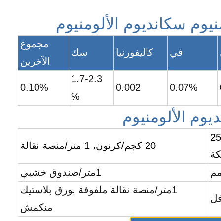
يوم سكانديوم الألومنيوم
مجموع
في
كاليفورنيا
سك
الآخرين
1.7-2.3
0.10%
0.002
0.07%
%
وم الألومنيوم
سبيكة أو 250
20 كجم/كرتون، 1 متر/منصة نقالة
كة
1متر/صندوق خشبي
1متر/منصة نقالة ملفوفة بورق بلاستيك
منكمش