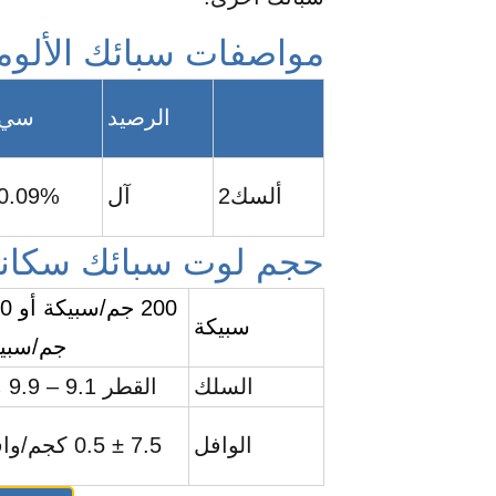
مواصفات سبائك الألومن
الرصيد
سي
ألسك2
آل
0.09%
حجم لوت سبائك سكاندي
200 جم/
سبيكة
جم/سبي
السلك
القطر 9.1 – 9.9 مم
الوافل
7.5 ± 0.5 كجم/وافل