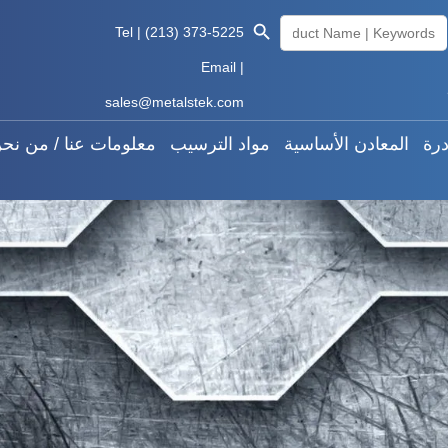
Search Butto
Searc
المعادن النادرة
المعادن الأساسية
مواد الترسيب
معلوما
Tel | (213) 373-5225
for
Email |
Knowledge
العربية
sales@metalstek.com
درة
المعادن الأساسية
مواد الترسيب
معلومات عنا / من نح