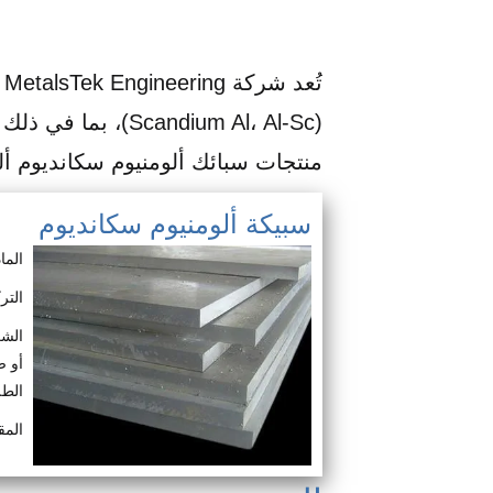
ت
(Scandium Al، Al-Sc
منتجات سبائك ألومنيوم سكانديوم أ
سبيكة ألومنيوم سكانديوم
المادة
التركيب: 98% أل 
الشك
أو ص
الط
الم