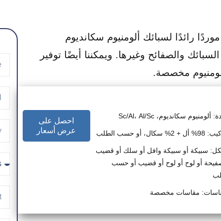
ُعد شركة MetalsTek Engineering موردًا رائدًا لسبائك ألومنيوم سكانديوم
)، بما في ذلك السبائك والصفائح وغيرها. ويمكننا أيضًا توفير
لومنيوم مخصصة.
: ألومنيوم سكانديوم، Sc/Al، Al/Sc
احصل على
عرض أسعار
+ 2% سكال، أو حسب الطلب
ل: سبيكة أو سبيكة وافل أو سلك أو قضيب
فيحة أو لوح أو لوح أو قضيب أو حسب
لب
قاسات: مقاسات مخصصة