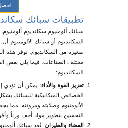
احصل
تطبيقات سبائك سكانديو
سبائك ألومنيوم سكانديوم ألومنيوم، و
السكانديوم أو سبائك الألومنيوم-أل،
صغيرة من السكانديوم. توفر هذه ا
مختلف الصناعات. فيما يلي بعض الجو
السكانديوم:
تعزيز القوة والأداء
: يمكن أن تؤدي إض
الخصائص الميكانيكية للسبائك بشكل
الألومنيوم وصلابته ومرونته، مما يج
التحسين بتطوير مواد أخف وزناً وأقوى
الفضاء والطيران
: تُعد سبائك ألومن