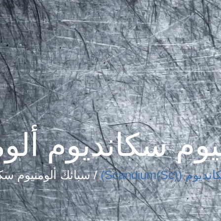
يوم سكانديوم ألوم
يوم (Scandium(Sc))
/ سبائك ألومنيوم سكا