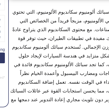
بائك ألومنيوم سكانديوم الألومنيوم، التي تحتوي
ألومنيوم، مزيجاً فريداً من الخصائص التي
اعات. مع محتوى السكانديوم الذي يتراوح عادةً
ه السبائك مفيدة في تطبيقات الطيران، حيث توفر قوة
زن الإجمالي. تُستخدم سبائك ألومنيوم سكانديوم
ing
كل متزايد في هندسة السيارات لإيجاد حلول
كما تجد سبائك الألومنيوم سكانديوم فائدة في
جات ومضارب البيسبول وأعمدة الخيام نظراً
*Company e-mail address is preferred.
أداء في الوقت نفسه. تعمل إضافة السكانديوم
ب، مما يحسن استجابات القوة عبر عائلات السبائك
ير دون تلويث مجاري إعادة التدوير عند دمجها مع