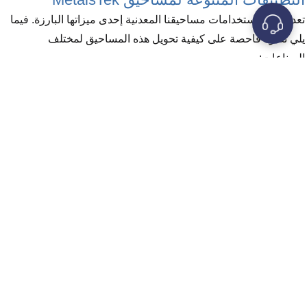
تعد تعددية استخدامات مساحيقنا المعدنية إحدى ميزاتها البارزة. فيما
يلي نظرة فاحصة على كيفية تحويل هذه المساحيق لمختلف
الصناعات:
1. التصنيع الإضافي (3D PrintinPrintinPrintingsمساحيق
الطباعة
الكروية
مطلوبة بشدة في التصنيع الإضافي. يساهم حجمها وشكلها
الموحد في إنشاء مكونات مطبوعة ثلاثية الأبعاد دقيقة وعالية الجودة.
تُمكِّن هذه المساحيق الشركات المصنعة من إنتاج أشكال هندسية
معقدة قد يكون من الصعب، إن لم يكن من المستحيل، تحقيقها
باستخدام الطرق التقليدية.
2. طلاءات الرش الحراري:
يتم الرش الحراري عندما يتم رش مواد مذابة أو ساخنة على سطح ما
لإنشاء طلاء. تُستخدم مساحيقنا على نطاق واسع في تقنيات الرش
الحراري المختلفة، مثل:
يستخدم الرش بالبلازما نفاثة بلازما عالية الحرارة لإذابة المساحيق