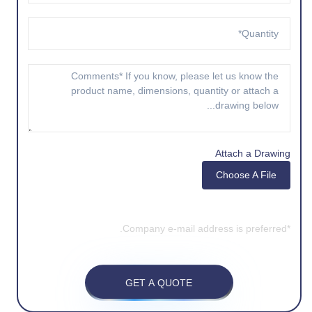
Attach a Drawing
Choose A File
*Company e-mail address is preferred.
GET A QUOTE