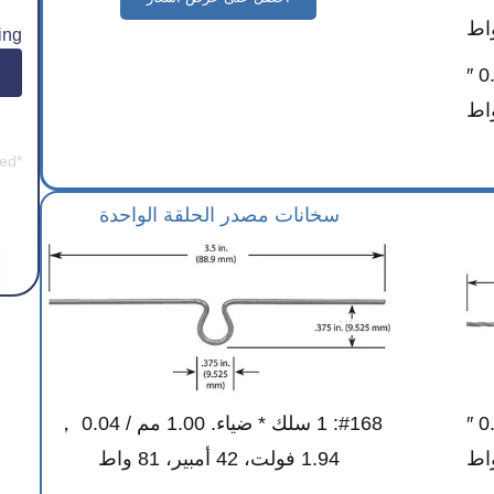
ing
#161: 4 أسلاك * ضياء. 0.762 مم / 0.03 ″
*Company e-mail address is preferred.
سخانات مصدر الحلقة الواحدة
#164: 1 سلك * ضياء. 1.524 مم / 0.06 ″
#168: 1 سلك * ضياء. 1.00 مم / 0.04 ，
1.94 فولت، 42 أمبير، 81 واط