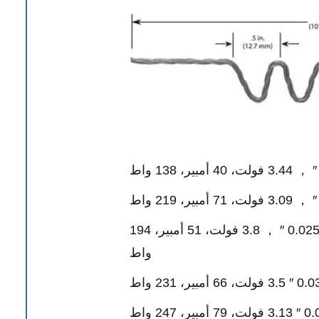
#181: 3 أسلاك * ضياء. 0.635 مم / 0.025 ″ ， 3.8 فولت، 51 أمبير، 194
واط