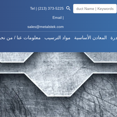
Search Butto
Searc
المعادن النادرة
المعادن الأساسية
مواد الترسيب
معلوما
Tel | (213) 373-5225
for
Email |
Knowledge
العربية
sales@metalstek.com
درة
المعادن الأساسية
مواد الترسيب
معلومات عنا / من نح