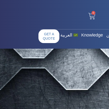
0
ت عنا / من نحن
GET A QUOTE
0
GET A
ن
Knowledge
العربية
QUOTE