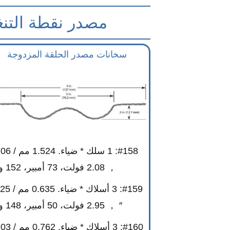
مصدر نقطة التنغستن (1800 د
سخانات مصدر الحلقة المزدوجة
， 2.08 فولت، 73 أمبير، 152 واط
#159: 3 أسلاك * ضي
″ ， 2.95 فولت، 50 أمبير، 148 واط