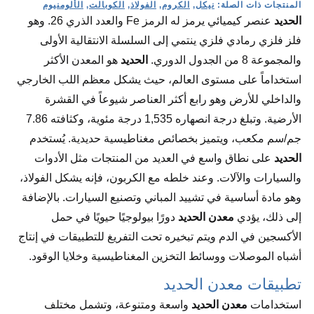
المنتجات ذات الصلة:
نيكل
,
الكروم
,
الفولاذ
,
الكوبالت
,
الألومنيوم
الحديد
عنصر كيميائي يرمز له الرمز Fe والعدد الذري 26. وهو
فلز فلزي رمادي فلزي ينتمي إلى السلسلة الانتقالية الأولى
والمجموعة 8 من الجدول الدوري.
الحديد
هو المعدن الأكثر
استخداماً على مستوى العالم، حيث يشكل معظم اللب الخارجي
والداخلي للأرض وهو رابع أكثر العناصر شيوعاً في القشرة
الأرضية. وتبلغ درجة انصهاره 1,535 درجة مئوية، وكثافته 7.86
جم/سم مكعب، ويتميز بخصائص مغناطيسية حديدية. يُستخدم
الحديد
على نطاق واسع في العديد من المنتجات مثل الأدوات
والسيارات والآلات. وعند خلطه مع الكربون، فإنه يشكل الفولاذ،
وهو مادة أساسية في تشييد المباني وتصنيع السيارات. بالإضافة
إلى ذلك، يؤدي
معدن الحديد
دورًا بيولوجيًا حيويًا في حمل
الأكسجين في الدم ويتم تبخيره تحت التفريغ للتطبيقات في إنتاج
أشباه الموصلات ووسائط التخزين المغناطيسية وخلايا الوقود.
تطبيقات معدن الحديد
استخدامات
معدن الحديد
واسعة ومتنوعة، وتشمل مختلف