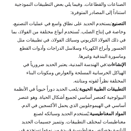
الصناعات والقطاعات. وفيما يلي بعض التطبيقات النموذجية
استناداً إلى المصادر المتوفرة:
التصنيع
:يستخدم الحديد على نطاق واسع في عمليات التصنيع،
وخاصة في إنتاج الصلب. تُستخدم أنواع مختلفة من الفولاذ، بما
في ذلك الفولاذ الكربوني وسبائك الفولاذ، في تطبيقات مثل
الجسور وأبراج الكهرباء وسلاسل الدراجات وأدوات القطع
وماسورة البندقية وغيرها.
الإنشاءات
:في الهندسة المدنية، يعتبر الحديد ضرورياً في
الهياكل الخرسانية المسلحة والعوارض ومكونات البناء
المختلفة نظراً لقوته ومتانته.
التطبيقات الطبية الحيوية
:يلعب الحديد دوراً حيوياً في الأنظمة
البيولوجية كعنصر أساسي لجميع أشكال الحياة. وهو عنصر
أساسي في الهيموجلوبين الذي يحمل الأكسجين في الدم.
المواد المغناطيسية
:يُستخدم الحديد وسبائكه لصنع
مغناطيسات لمختلف التطبيقات. وتتميز جسيمات الحديد
النانوية بخصائص مغناطيسية فريدة من نوعها تستخدم في