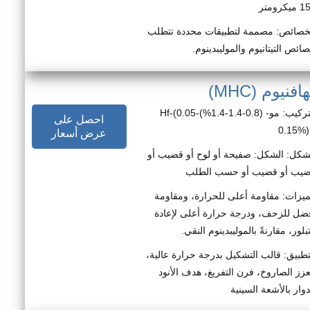
يكرومتر
خصائص: مصممة لتطبيقات محددة تتطلب
ائص التيتانيوم والموليبدينوم.
يوم (MHC)
التركيب: مو- (0.8-1.4-1.4%)Hf-(0.05-
احصل على
0.15%
عرض أسعار
شكل: الشكل: صفيحة أو لوح أو قضيب أو
يب أو قضيب أو حسب الطلب
ميزات: مقاومة أعلى للحرارة، ومقاومة
ضل للزحف، ودرجة حرارة أعلى لإعادة
تبلور، مقارنةً بالموليبدينوم النقي.
تطبيق: قالب التشكيل بدرجة حرارة عالية،
زز الصاروخ، فرن التفريغ، هدف الأنود
دوار بالأشعة السينية