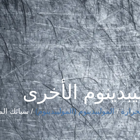
يبدينوم الأخرى
حرارة
/
الموليبدينوم (الموليبدينوم)
/ سبائك الم