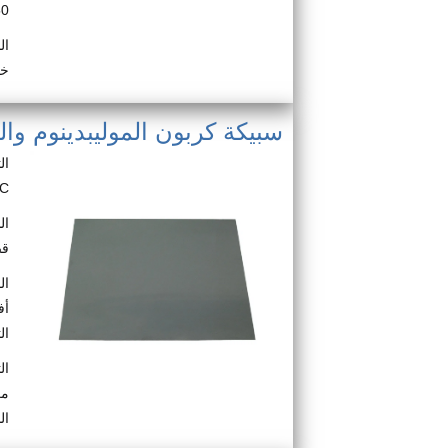
150 م
ال
خص
سبيكة كربون الموليبدينوم والهافن
)C
ال
قض
ال
أف
ال
ال
مع
ال