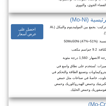
لفضاء الجوي، والنووي
ة (Mo-Ni)
التركيب: يجمع بين الموليبدينوم والنيكل (Al،
احصل على
عرض أسعار
: 50Mo50Ni (47%~51%)
فة: 9.2 جم/سم مكعب
 الانصهار: 1,560 درجة مئوية
ميزات: تُستخدم على نطاق واسع في
بتروكيماويات وتصنيع الطاقة والتحكم في
تلوث، خاصةً في صناعات مثل حمض
كبريتيك وحمض الهيدروكلوريك وحمض
فوسفوريك وحمض الخليك.