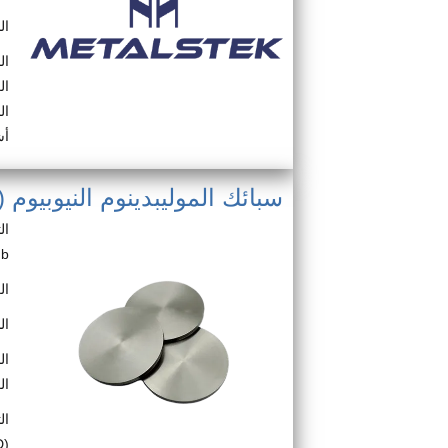
النسب
ال
ال
ال
أش
سبائك الموليبدينوم النيوبيوم (Mo-Nb)
Nb
الكثاف
ال
ال
ال
ال