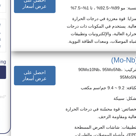
احصل على
عرض أسعار
ة: مو 99%~92.5% ، تا 1%~7.5%
مزايا: قوة معززة في درجات الحرارة
عالية. يستخدم في المكونات ذات درجات
حرارة العالية، والإلكترونيات وتطبيقات
باه الموصلات، ومعدات الطاقة النووية.
ing
التركيب: 90Mo10Nb، 95Mo5Nb،
احصل على
95Mo5
عرض أسعار
ة: 9.2 ~ 9.4 جم/سم مكعب
*Company e-mail address is preferred.
شكل: سبيكة
خصائص: قوة محسّنة في درجات الحرارة
عالية ومقاومة الزحف.
تطبيقات: شاشات العرض المسطحة
(FPD)، وأشباه الموصلات، والطيران،