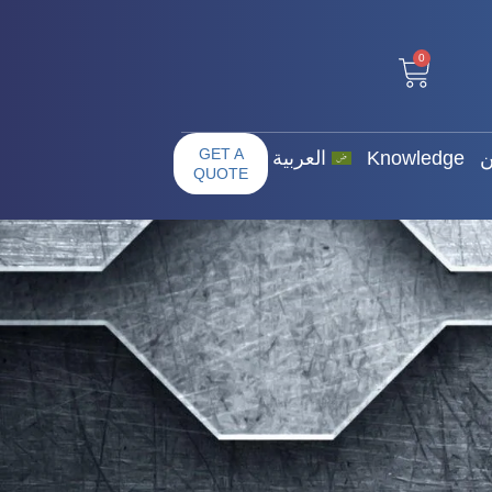
0
ت عنا / من نحن
GET A QUOTE
0
GET A
ن
Knowledge
العربية
QUOTE