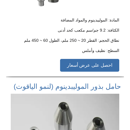
المادة: الموليبدينوم والمواد المضافة
الكثافة: 9.2 جم/سم مكعب كحد أدنى
نطاق الحجم: القطر 20 ~ 250 ملم، الطول 60 ~ 450 ملم
السطح: نظيف وأملس
احصل على عرض أسعار
حامل بذور الموليبدينوم (لنمو الياقوت)