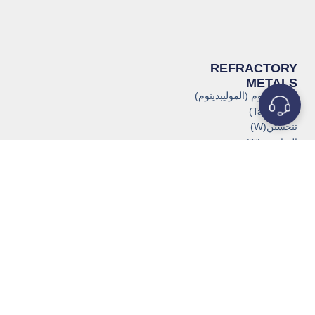
REFRACTORY
METALS
الموليبدينوم (الموليبدينوم)
التنتالوم(Ta)
تنجستن(W)
التيتانيوم (Ti)
النيوبيوم (Nb)
الزركونيوم (Zr)
الفاناديوم(V)
الرينيوم(Re)
الروديوم (Rh)
الإيريديوم (Ir)
الكروم (Cr)
POPULAR PRODUCTS
البوتقات والقوارب
سخانات البوتقة
مواد الترسيب