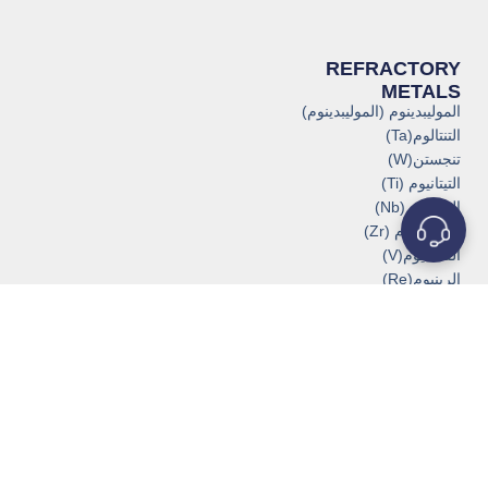
REFRACTORY
METALS
الموليبدينوم (الموليبدينوم)
التنتالوم(Ta)
تنجستن(W)
التيتانيوم (Ti)
النيوبيوم (Nb)
الزركونيوم (Zr)
الفاناديوم(V)
الرينيوم(Re)
الروديوم (Rh)
الإيريديوم (Ir)
الكروم (Cr)
POPULAR PRODUCTS
البوتقات والقوارب
سخانات البوتقة
مواد الترسيب
مواد التبخير
بوتقة الموليبدينوم