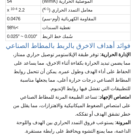
الموصلية الحرارية (W/mK)
54
10-4
K-1
معامل التمدد الحراري (
)
2.2 x
المقاومة الكهربائية (أوم-سم)
0.0476
تغطية السندات
>98%
سُمك خط الربط
0.010″ ~ 0.025″
فوائد أهداف الاخرق بالربط بالمطاط الصناعي
الإدارة الحرارية
: توفر طبقة الإيلاستومر توصيل حراري ممتاز،
مما يضمن تبديد الحرارة بكفاءة أثناء الاخرق، مما يساعد على
الحفاظ على أداء الهدف وطول عمره. يمكن أن تتحمل روابط
المطاط الصناعي درجات حرارة أعلى، مما يجعلها مناسبة
للتطبيقات التي تفشل فيها روابط الإنديوم.
امتصاص الإجهاد
: تساعد الطبيعة المرنة للمطاط الصناعي
على امتصاص الضغوط الميكانيكية والاهتزازات، مما يقلل من
خطر تشقق الهدف أو تفككه.
المرونة
: يستوعب فروق التمدد الحراري بين الهدف واللوحة
الداعمة، مما يمنع التشوه ويحافظ على رابطة مستقرة.