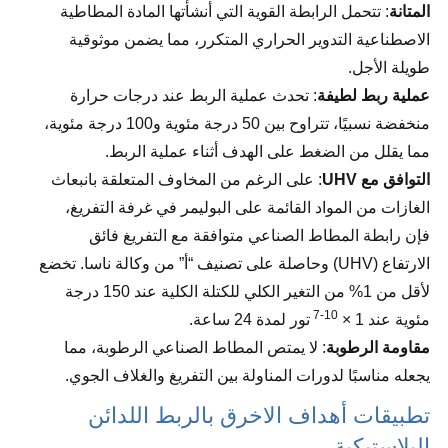
المتانة
: تتحمل الرابطة القوية التي أنشأتها المادة المطاطية
الاصطناعية التدوير الحراري المتكرر، مما يضمن موثوقية
طويلة الأجل.
عملية ربط لطيفة
: تحدث عملية الربط عند درجات حرارة
منخفضة نسبيًا، تتراوح بين 50 درجة مئوية و100 درجة مئوية،
مما يقلل من الضغط على الهدف أثناء عملية الربط.
التوافق مع UHV
: على الرغم من المخاوف المتعلقة بانبعاث
الغازات من المواد القائمة على البوليمر في غرفة التفريغ،
فإن رابطة المطاط الصناعي متوافقة مع التفريغ فائق
الارتفاع (UHV) وحاصلة على تصنيف “أ” من وكالة ناسا. تخضع
لأقل من 1% من التغير الكلي للكتلة الكلية عند 150 درجة
10-7
مئوية عند 1 ×
تور لمدة 24 ساعة.
مقاومة الرطوبة
: لا يمتص المطاط الصناعي الرطوبة، مما
يجعله مناسبًا لدورات المناولة بين التفريغ والغلاف الجوي.
تطبيقات أهداف الاخرق بالربط اللدائن
البلاستيكية