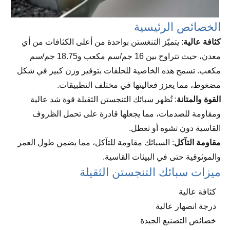
الخصائص الرئيسية
كثافة عالية
: يتميّز التنغستن بواحدة من أعلى الكثافات من أي
معدن، حيث تتراوح بين 16 جم/سم مكعب و18.75 جم/سم
مكعب. تسمح هذه الخاصية للحلقات بتوفير وزن كبير في شكل
مضغوط، مما يعزز فعاليتها في مختلف التطبيقات.
القوة والمتانة
: تُظهر سبائك التنجستن الثقيلة قوة شد عالية
ومقاومة للصدمات، مما يجعلها قادرة على تحمل الظروف
القاسية دون تشوه أو تعطل.
مقاومة التآكل
: السبائك مقاومة للتآكل، مما يضمن طول العمر
والموثوقية حتى في البيئات القاسية.
ميزات سبائك التنجستن الثقيلة
كثافة عالية
درجة انصهار عالية
خصائص التصنيع الجيدة