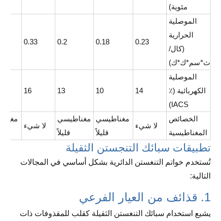
مئوية)
الموصلية
الحرارية
0.33
0.2
0.18
0.23
(كال/
ث*سم*ك*ك)
الموصلية
الكهربائية (٪
14
10
13
16
IACS)
الخصائص
مغناطيسي
مغناطيسي
مغناط
لا شيء
لا شيء
المغناطيسية
قليلاً
قليلاً
تطبيقات سبائك التنجستن الثقيلة
تُستخدم خواتم التنغستن الدائرية بشكل أساسي في المجالات
التالية:
1. قذائف من العيار الفرعي
يشيع استخدام سبائك التنغستن الثقيلة كقلب للمقذوفات ذات