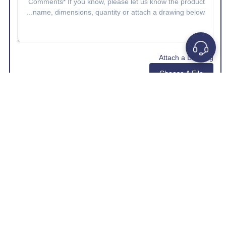
Attach a Drawing
Choose A File
*Company e-mail address is preferred.
GET A QUOTE