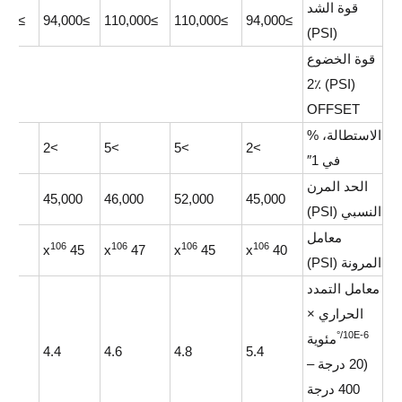
قوة الشد
≥105,000
≥94,000
≥110,000
≥110,000
≥94,000
(PSI)
قوة الخضوع
(PSI) 2٪
OFFSET
الاستطالة، %
>2
>5
>5
>2
في 1″
الحد المرن
00
45,000
46,000
52,000
45,000
النسبي (PSI)
معامل
106
106
106
106
50 x
45 x
47 x
45 x
40 x
المرونة (PSI)
معامل التمدد
الحراري ×
10E-6/°
مئوية
4.4
4.6
4.8
5.4
(20 درجة –
400 درجة