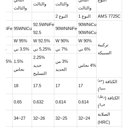
والثالث
والثالث
وال
والثالث
والثالث
AMS 7725C
النوع 1
النوع 2
92.5WNiFe
90WNiCu
NiNiFe
95WNiCu
90WNiNiFe
92.5
90WNiCu
% W
95% W
92.5% W
90% W
90% W
تركيبة
6% ني
7% ني
5.25% ني
3.5% ني
3.5% 
السبيكة
2.25%
3% من
1.5%
5%
4% نحاس
حديد
الحديد
نحاس
التسليح
جم/
الكثافة (
18
17.5
17
17
سم3
)
رطل/
الكثافة (
0.65
0.632
0.614
0.614
في3
)
الصلابة
~34
27~34
26~32
25~32
24~32
(HRC)