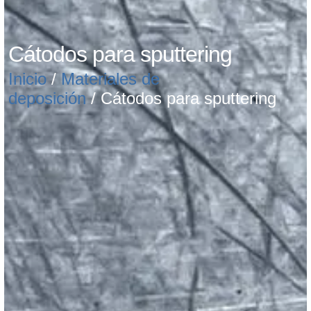
Cátodos para sputtering
Inicio
/
Materiales de
deposición
/ Cátodos para sputtering