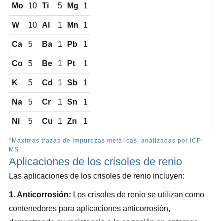
Mo
10
Ti
5
Mg
1
W
10
Al
1
Mn
1
Ca
5
Ba
1
Pb
1
Co
5
Be
1
Pt
1
K
5
Cd
1
Sb
1
Na
5
Cr
1
Sn
1
Ni
5
Cu
1
Zn
1
*Máximas trazas de impurezas metálicas, analizadas por ICP-
MS
Aplicaciones de los crisoles de renio
Las aplicaciones de los crisoles de renio incluyen:
1. Anticorrosión:
Los crisoles de renio se utilizan como
contenedores para aplicaciones anticorrosión,