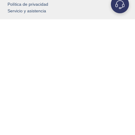
Política de privacidad
Servicio y asistencia
REFRACTORY
METALS
Molibdeno(Mo)
Tántalo(Ta)
Tungsteno(W)
Titanio(Ti)
Niobio(Nb)
Circonio(Zr)
Vanadio(V)
Renio(Re)
Rodio(Rh)
Iridio(Ir)
Cromo(Cr)
POPULAR PRODUCTS