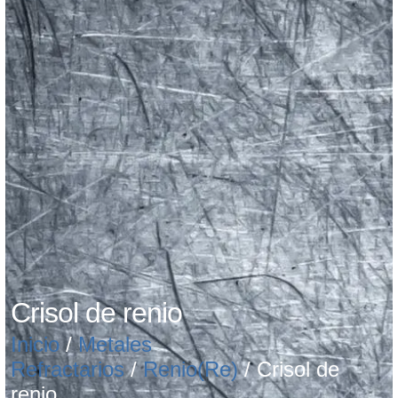
Crisol de renio
Inicio
/
Metales
Refractarios
/
Renio(Re)
/ Crisol de
renio