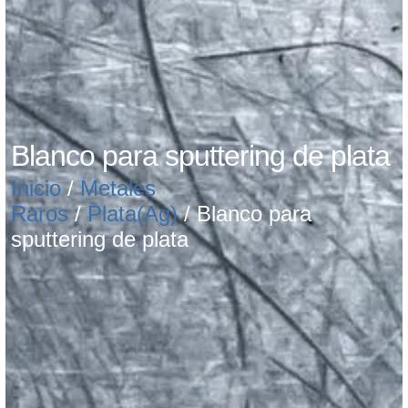
Blanco para sputtering de plata
Inicio
/
Metales
Raros
/
Plata(Ag)
/ Blanco para
sputtering de plata