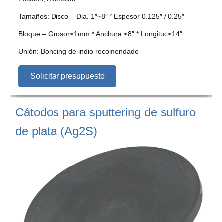
Tamaños: Disco – Dia. 1″~8″ * Espesor 0.125″ / 0.25″
Bloque – Grosor≥1mm * Anchura ≤8″ * Longitud≤14″
Unión: Bonding de indio recomendado
Solicitar presupuesto
Cátodos para sputtering de sulfuro
de plata (Ag2S)