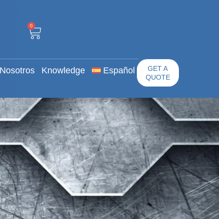
0
n
Sobre Nosotros
GET A QUOTE
0
GET A
Nosotros
Knowledge
Español
QUOTE