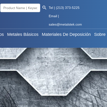
Search Button
Search
les Raros
Metales Básicos
Materiales De Deposició
Tel | (213) 373-5225
for:
Email |
Knowledge
Español
sales@metalstek.com
os
Metales Básicos
Materiales De Deposición
Sobre 