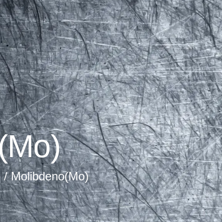
(Mo)
s
/ Molibdeno(Mo)