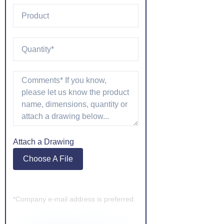
Attach a Drawing
Choose A File
*Company e-mail address is preferred.