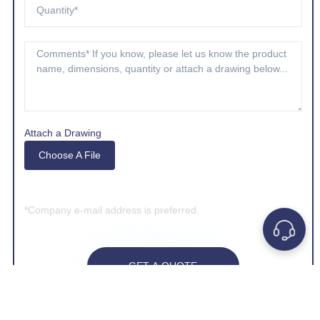
Attach a Drawing
Choose A File
*Company e-mail address is preferred.
GET A QUOTE