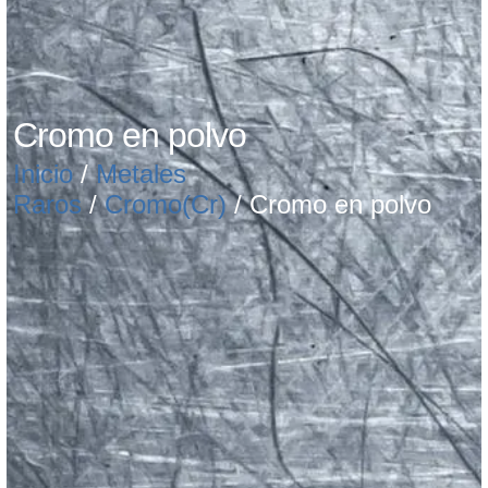
Cromo en polvo
Inicio
/
Metales
Raros
/
Cromo(Cr)
/ Cromo en polvo