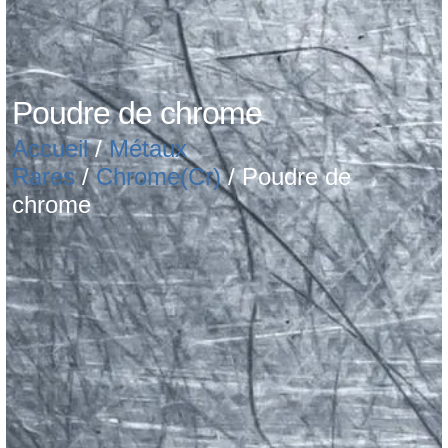
Poudre de chrome
Accueil
/
Métaux
Rares
/
Chrome(Cr)
/ Poudre de
chrome