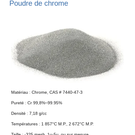
Poudre de chrome
Matériau : Chrome, CAS # 7440-47-3
Pureté : Cr 99,8%~99.95%
Densité : 7,18 g/cc
Températures : 1 857°C M.P., 2 672°C M.P.
Taille : -325 mesh, 1μ-5μ, ou sur mesure