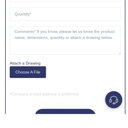
Attach a Drawing
Choose A File
*Company e-mail address is preferred.
GET A QUOTE