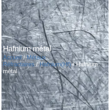
Hafnium métal
Accueil
/
Métaux
Réfractaires
/
Hafnium(Hf)
/ Hafnium
métal