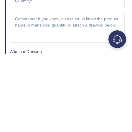
Attach a Drawing
Choose A File
*Company e-mail address is preferred.
GET A QUOTE