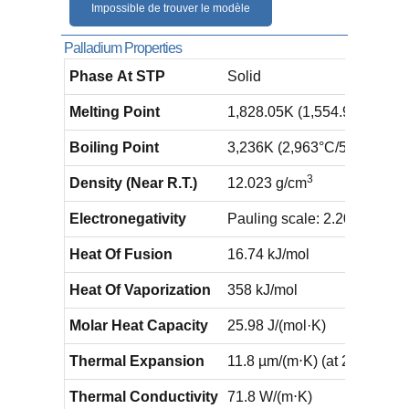
Impossible de trouver le modèle
Palladium Properties
Phase At STP
Solid
Melting Point
1,828.05K (1,554.9°C/​2,830
Boiling Point
3,236K ​(2,963°C/5,365°F)
3
Density (Near R.T.)
12.023 g/cm
Electronegativity
Pauling scale: 2.20
Heat Of Fusion
16.74 kJ/mol
Heat Of Vaporization
358 kJ/mol
Molar Heat Capacity
25.98 J/(mol·K)
Thermal Expansion
11.8 µm/(m⋅K) (at 25 °C)
Thermal Conductivity
71.8 W/(m⋅K)