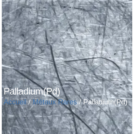
Palladium(Pd)
Accueil
/
Métaux Rares
/ Palladium(Pd)