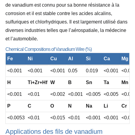
de vanadium est connu pour sa bonne résistance à la
corrosion et il est stable contre les acides alcalins,
sulfuriques et chlorhydriques. Il est largement utilisé dans
diverses industries telles que l’aérospatiale, la médecine
et l’automobile.
Chemical Compositions of Vanadium Wire (%)
Fe
Ni
Cu
Al
Si
Ca
Mg
<0.001
<0.001
<0.001
0.05
0.019
<0.001
<0.00
H
Ti+Zr+Hf
W
B
Sn
Ta
Mn
<0.001
<0.01
<0.002
<0.001
<0.005
<0.005
<0.00
P
C
O
N
Na
Li
Cr
<0.0053
<0.01
<0.015
<0.01
<0.001
<0.001
<0.00
Applications des fils de vanadium