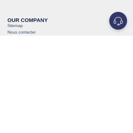
OUR COMPANY
Sitemap
Nous contacter
À propos de nous
Pourquoi MetalsTek
Connaissances
Politique de confidentialité
Service et assistance
REFRACTORY
METALS
Molybdène(Mo)
Tantale(Ta)
Tungstène(W)
Titane(Ti)