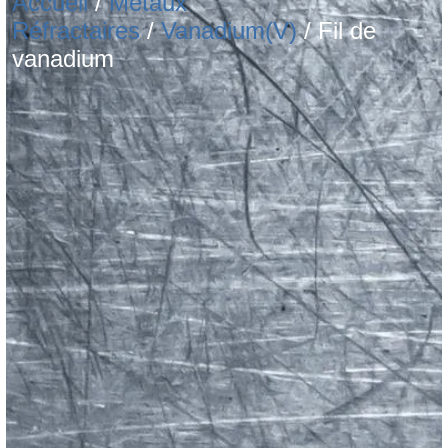
Accueil
/
Métaux
Réfractaires
/
Vanadium(V)
/ Fil de
vanadium