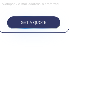
*Company e-mail address is preferred.
GET A QUOTE