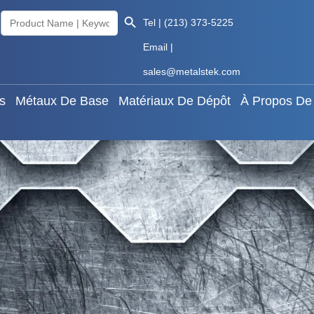
Search Button
Search
aux Rares
Métaux De Base
Matériaux De Dépôt
À
Tel | (213) 373-5225
for:
Email |
Knowledge
Français
sales@metalstek.com
s
Métaux De Base
Matériaux De Dépôt
À Propos De