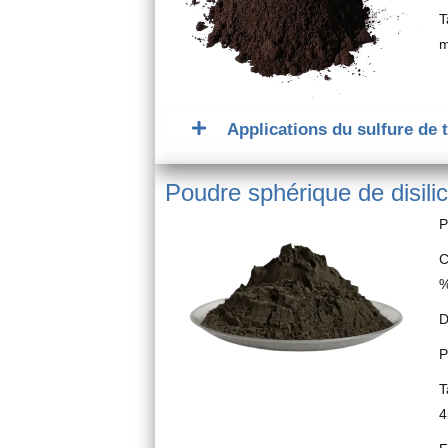
T
m
Applications du sulfure de 
Poudre sphérique de disilic
P
C
%
D
P
T
4