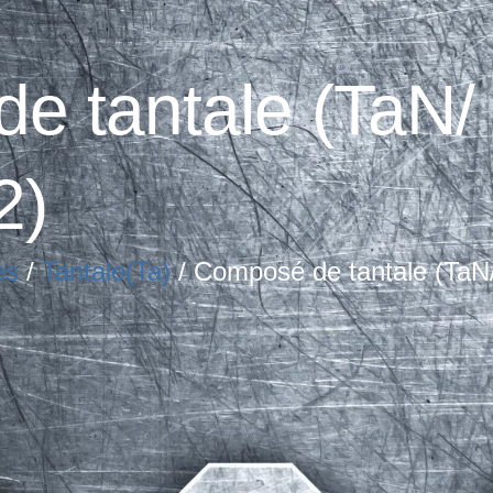
e tantale (TaN/
2)
es
/
Tantale(Ta)
/ Composé de tantale (TaN