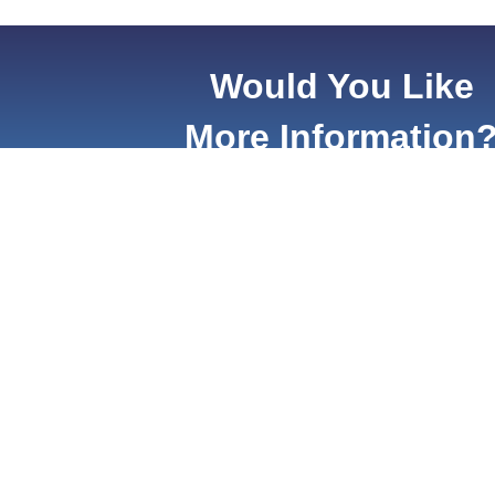
Would You Like
More Information
Manufacturer and Supplier of
Refractory Metals and Their Alloys,
Compounds. Sputtering Targets,