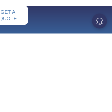
GET A
QUOTE
OUR COMPANY
Sitemap
ues
Nous contacter
creusets
À propos de nous
ôt
Pourquoi MetalsTek
ration
Connaissances
bdène
Politique de confidentialité
 médicale
Service et assistance