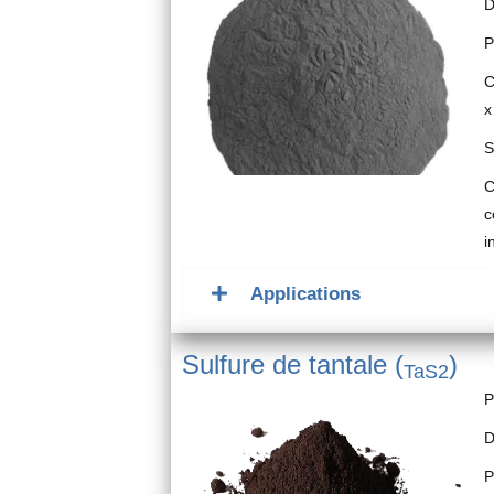
D
P
C
x
S
C
c
i
Applications
Sulfure de tantale (
)
TaS2
P
D
P