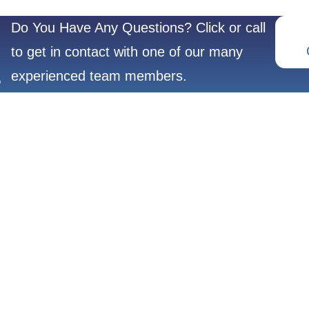
Do You Have Any Questions? Click or call
to get in contact with one of our many
experienced team members.
?
REFRACTORY
POPULAR
METALS
PRODUCTS
Molybdène(Mo)
Creusets et barq
Tantale(Ta)
Réchauffeurs de 
Tungstène(W)
Matériaux de dép
Titane(Ti)
Matériaux d’évapo
Niobium(Nb)
Creuset de moly
Zirconium(Zr)
Titane de qualité