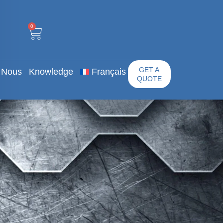
0
 Propos De Nous
GET A QUOTE
0
GET A
 Nous
Knowledge
Français
QUOTE