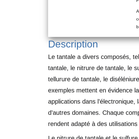
F
A
c
b
Description
Le tantale a divers composés, te
tantale, le nitrure de tantale, le s
tellurure de tantale, le diséléniu
exemples mettent en évidence la 
applications dans l’électronique, 
d’autres domaines. Chaque compo
rendent adapté à des utilisations 
Le nitrure de tantale et le sulf