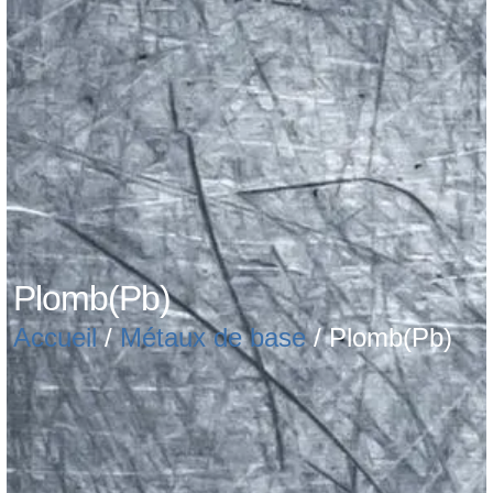
Plomb(Pb)
Accueil
/
Métaux de base
/ Plomb(Pb)