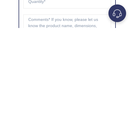
Attach a Drawing
Choose A File
*Company e-mail address is preferred.
GET A QUOTE