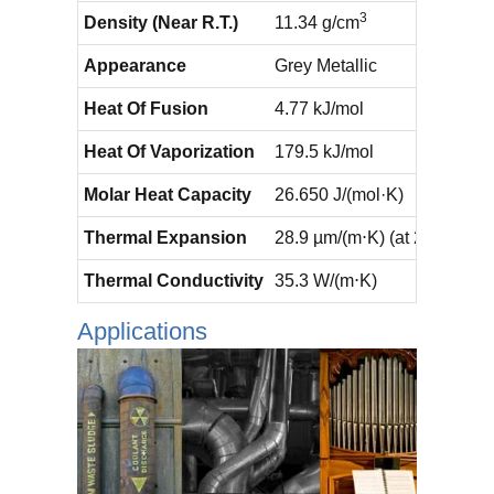
3
Density (Near R.T.)
11.34 g/cm
Appearance
Grey Metallic
Heat Of Fusion
4.77 kJ/mol
Heat Of Vaporization
179.5 kJ/mol
Molar Heat Capacity
26.650 J/(mol·K)
Thermal Expansion
28.9 µm/(m⋅K) (at 25 °C)
Thermal Conductivity
35.3 W/(m⋅K)
Applications