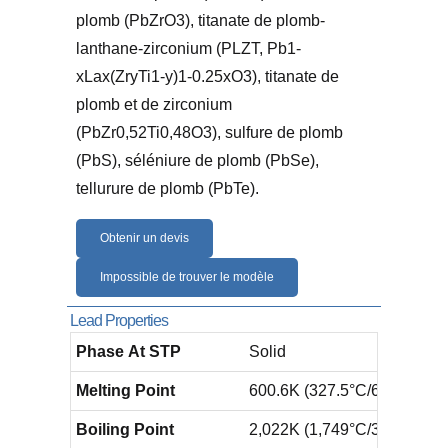
plomb (PbZrO3), titanate de plomb-
lanthane-zirconium (PLZT, Pb1-
xLax(ZryTi1-y)1-0.25xO3), titanate de
plomb et de zirconium
(PbZr0,52Ti0,48O3), sulfure de plomb
(PbS), séléniure de plomb (PbSe),
tellurure de plomb (PbTe).
Obtenir un devis
Impossible de trouver le modèle
Lead Properties
Phase At STP
Solid
Melting Point
600.6K ​(327.5°C/​621.4°F)
Boiling Point
2,022K ​(1,749°C/3,180°F)