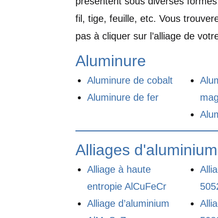
présentent sous diverses formes,
fil, tige, feuille, etc. Vous trouve
pas à cliquer sur l’alliage de vot
Aluminure
Aluminure de cobalt
Alu
Aluminure de fer
mag
Alu
Alliages d'aluminium
Alliage à haute
Alli
entropie AlCuFeCr
505
Alliage d’aluminium
Alli