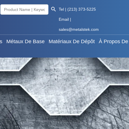
Search Button
Search
aux Rares
Métaux De Base
Matériaux De Dépôt
À
Tel | (213) 373-5225
for:
Email |
Knowledge
Français
sales@metalstek.com
s
Métaux De Base
Matériaux De Dépôt
À Propos De