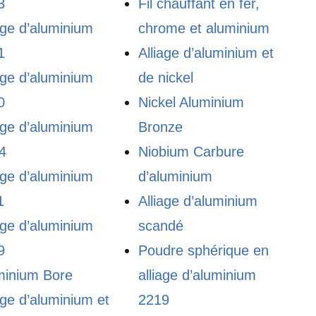
3
Fil chauffant en fer,
age d’aluminium
chrome et aluminium
1
Alliage d’aluminium et
age d’aluminium
de nickel
0
Nickel Aluminium
age d’aluminium
Bronze
4
Niobium Carbure
age d’aluminium
d’aluminium
1
Alliage d’aluminium
age d’aluminium
scandé
9
Poudre sphérique en
minium Bore
alliage d’aluminium
age d’aluminium et
2219