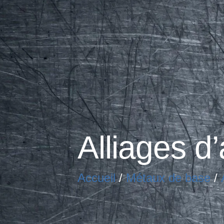
Alliages d
Accueil
/
Métaux de base
/