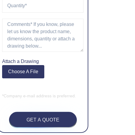
Attach a Drawing
Choose A File
*Company e-mail address is preferred.
GET A QUOTE