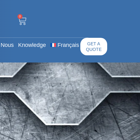
0
 Propos De Nous
GET A QUOTE
0
GET A
 Nous
Knowledge
Français
QUOTE