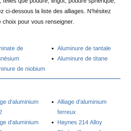
 telles que poudre, lingot, poudre sphérique,
rez ci-dessous la liste des alliages. N’hésitez
re choix pour vous renseigner.
minate de
Aluminure de tantale
nésium
Aluminure de titane
minure de niobium
age d’aluminium
Alliage d’aluminium
2
ferreux
age d’aluminium
Haynes 214 Alloy