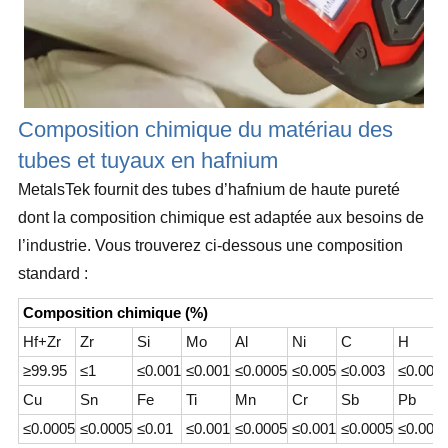
Composition chimique du matériau des
tubes et tuyaux en hafnium
MetalsTek fournit des tubes d’hafnium de haute pureté
dont la composition chimique est adaptée aux besoins de
l’industrie. Vous trouverez ci-dessous une composition
standard :
Composition chimique (%)
Hf+Zr
Zr
Si
Mo
Al
Ni
C
H
≥99.95
≤1
≤0.001
≤0.001
≤0.0005
≤0.005
≤0.003
≤0.001
Cu
Sn
Fe
Ti
Mn
Cr
Sb
Pb
≤0.0005
≤0.0005
≤0.01
≤0.001
≤0.0005
≤0.001
≤0.0005
≤0.000