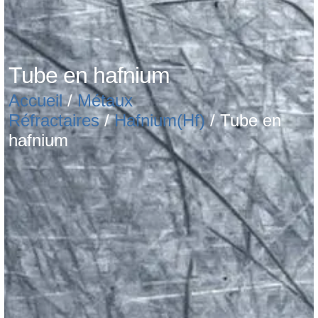
Tube en hafnium
Accueil
/
Métaux
Réfractaires
/
Hafnium(Hf)
/ Tube en
hafnium