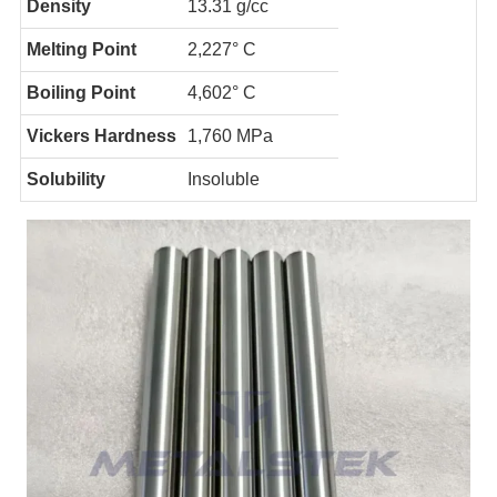
D
ensity
1
3.31 g/cc
Melting Point
2,227° C
Boiling Point
4,602° C
V
ickers Hardness
1
,760 MPa
Solubility
Insoluble