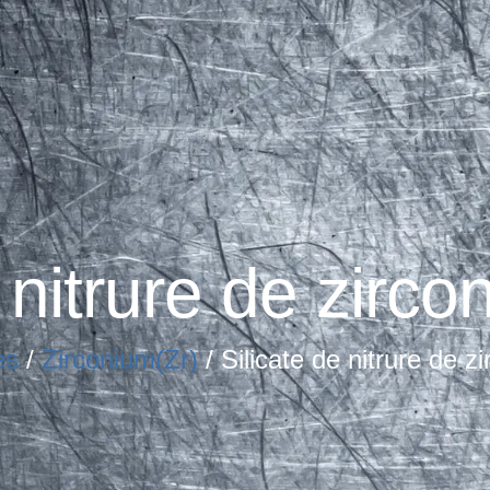
 nitrure de zirco
es
/
Zirconium(Zr)
/ Silicate de nitrure de z