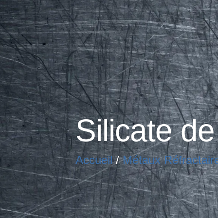
Silicate de
Accueil
/
Métaux Réfractair