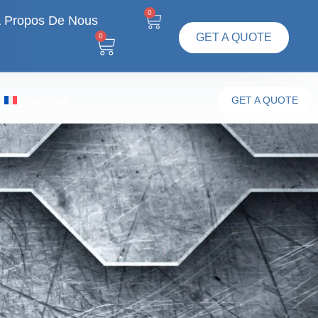
0
 Propos De Nous
GET A QUOTE
0
Français
GET A QUOTE