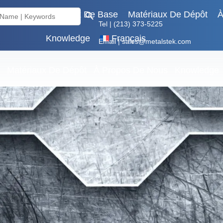
Search Button
aux Rares
Métaux De Base
Matériaux De Dépôt
À
Tel | (213) 373-5225
Knowledge
Français
Email | sales@metalstek.com
Matériaux De Dépôt
À Propos De Nous
Knowledge