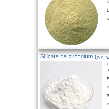
S
1
N
Silicate de zirconium (
ZrSiO
C
3
P
D
P
D