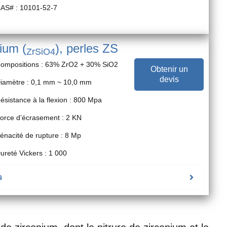
AS# : 10101-52-7
nium (
), perles ZS
ZrSiO4
ompositions : 63% ZrO2 + 30% SiO2
Obtenir un
devis
iamètre : 0,1 mm ~ 10,0 mm
ésistance à la flexion : 800 Mpa
orce d’écrasement : 2 KN
énacité de rupture : 8 Mp
ureté Vickers : 1 000
s