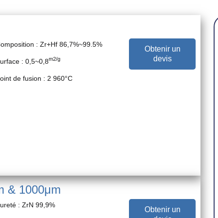
omposition : Zr+Hf 86,7%~99.5%
Obtenir un
devis
m2/g
urface : 0,5~0,8
oint de fusion : 2 960°C
μm & 1000μm
ureté : ZrN 99,9%
Obtenir un