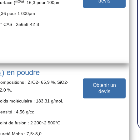
devis
m2/g)
urface (
: 16,3 pour 100μm
,36 pour 1 000μm
° CAS : 25658-42-8
) en poudre
4
ompositions : ZrO2- 65,9 %, SiO2-
Obtenir un
2,0 %.
devis
oids moléculaire : 183,31 g/mol.
ensité : 4,56 g/cc
oint de fusion : 2 200~2 500°C
ureté Mohs : 7,5~8,0