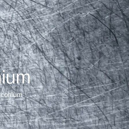
nium
irconium