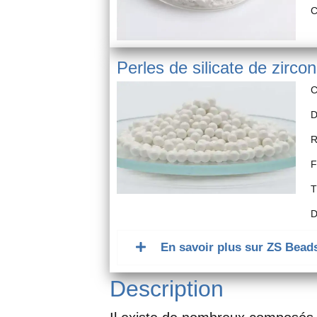
C
Perles de silicate de zirco
C
D
R
F
T
D
En savoir plus sur ZS Bead
Description