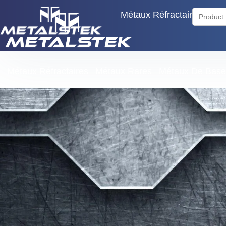
Search
Métaux Réfractaires
Mét
for:
Métaux Réfractaires
Métaux Rares
Métaux De Base