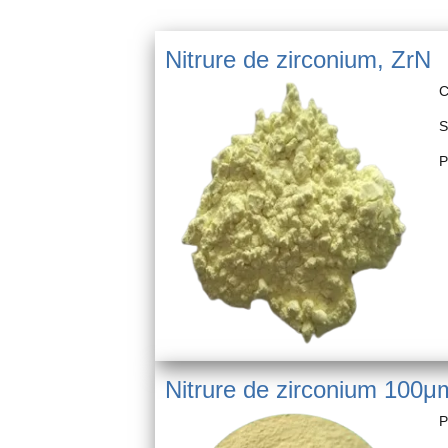
Nitrure de zirconium, ZrN
C
S
P
Nitrure de zirconium 100
P