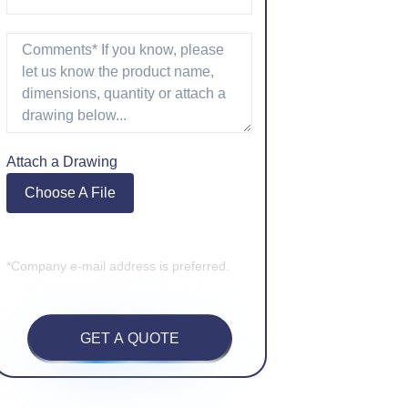
Attach a Drawing
Choose A File
*Company e-mail address is preferred.
GET A QUOTE