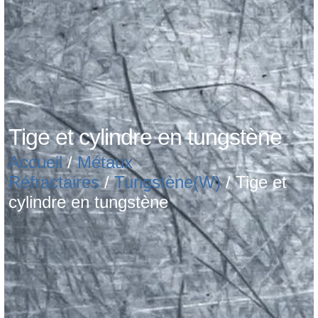
Tige et cylindre en tungstène
Accueil
/
Métaux
Réfractaires
/
Tungstène(W)
/ Tige et
cylindre en tungstène