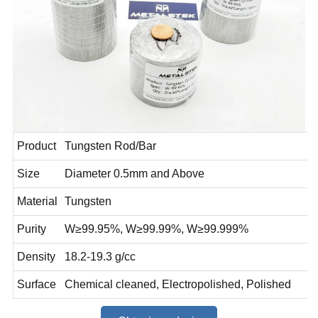
Product
Tungsten Rod/Bar
Size
Diameter 0.5mm and Above
Material
Tungsten
Purity
W≥99.95%, W≥99.99%, W≥99.999%
Density
18.2-19.3 g/cc
Surface
Chemical cleaned, Electropolished, Polished