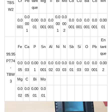
Cr
Pb
tant
Mg
Ti
Bi
Mo
Cd
Cu
Ba
Co
Mn
TBS
que
W2
0.0
0.0
0.0
0.0
0.00
0.0
0.0
0.0
0.0
0.0
0.0
0.00
00
00
00
001
01
001
001
001
001
001
001
01
1
1
2
En
Fe
Ca
P
Sn
Al
Ni
N
Sb
Si
O
Pb
tant
que
99.95
PT74
0.0
0.0
0.00
0.0
0.0
0.0
0.0
0.0
0.0
0.0
0.0
0.00
-
05
03
1
001
02
03
03
01
03
03
001
2
TBW
Mg
C
Bi
Mo
3
0.0
0.0
0.00
0.0
02
05
01
01