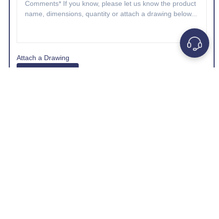
Attach a Drawing
Choose A File
*Company e-mail address is preferred.
GET A QUOTE