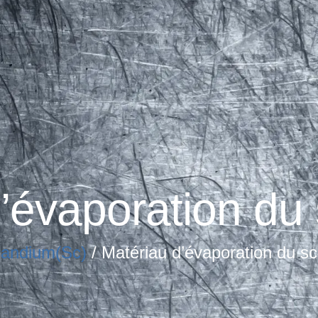
d’évaporation du
andium(Sc)
/ Matériau d’évaporation du s