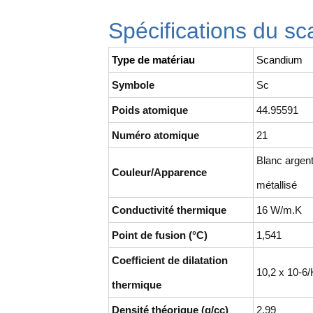
Spécifications du s
Type de matériau
Scandium
Symbole
Sc
Poids atomique
44.95591
Numéro atomique
21
Blanc argen
Couleur/Apparence
métallisé
Conductivité thermique
16 W/m.K
Point de fusion (°C)
1,541
Coefficient de dilatation
10,2 x 10-6/
thermique
Densité théorique (g/cc)
2.99