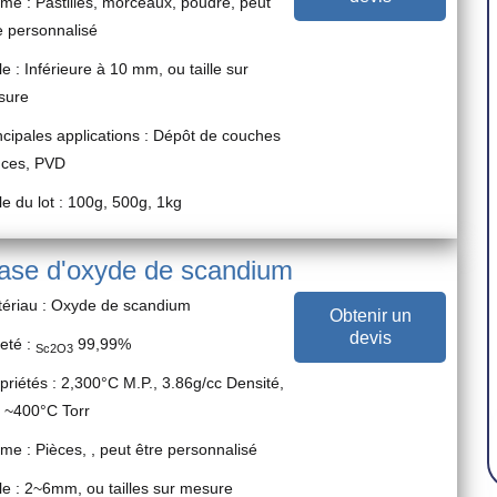
me : Pastilles, morceaux, poudre, peut
e personnalisé
lle : Inférieure à 10 mm, ou taille sur
sure
ncipales applications : Dépôt de couches
nces, PVD
lle du lot : 100g, 500g, 1kg
base d'oxyde de scandium
ériau : Oxyde de scandium
Obtenir un
devis
eté :
99,99%
Sc2O3
priétés : 2,300°C M.P., 3.86g/cc Densité,
4
~400°C Torr
me : Pièces, , peut être personnalisé
lle : 2~6mm, ou tailles sur mesure