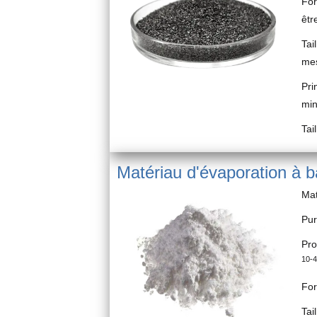
For
êtr
Tai
me
Pri
mi
Tai
Matériau d'évaporation à 
Mat
Pur
Pro
10-
For
Tai