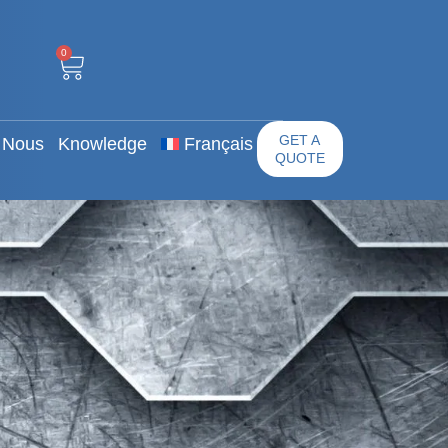
0
 Propos De Nous
GET A QUOTE
0
GET A
 Nous
Knowledge
Français
QUOTE