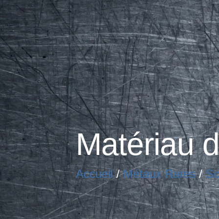
Matériau 
Accueil
/
Métaux Rares
/
Sc