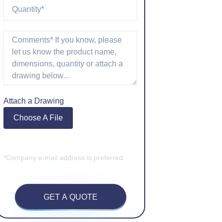
Attach a Drawing
Choose A File
*Company e-mail address is preferred.
GET A QUOTE