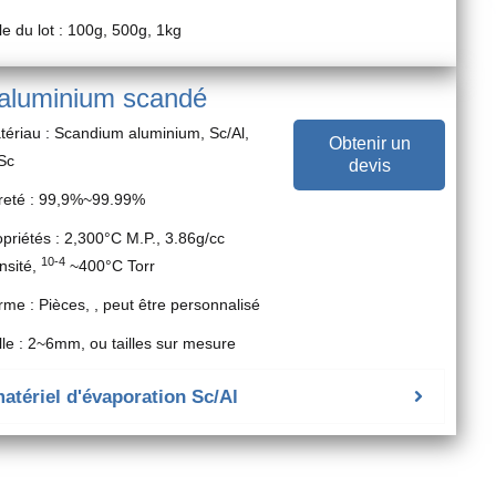
lle du lot : 100g, 500g, 1kg
 aluminium scandé
tériau : Scandium aluminium, Sc/Al,
Obtenir un
/Sc
devis
reté : 99,9%~99.99%
opriétés : 2,300°C M.P., 3.86g/cc
10-4
nsité,
~400°C Torr
rme : Pièces, , peut être personnalisé
ille : 2~6mm, ou tailles sur mesure
matériel d'évaporation Sc/Al