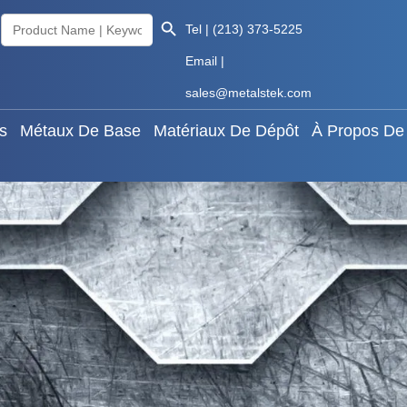
Search Button
Search
aux Rares
Métaux De Base
Matériaux De Dépôt
À
Tel | (213) 373-5225
for:
Email |
Knowledge
Français
sales@metalstek.com
s
Métaux De Base
Matériaux De Dépôt
À Propos De