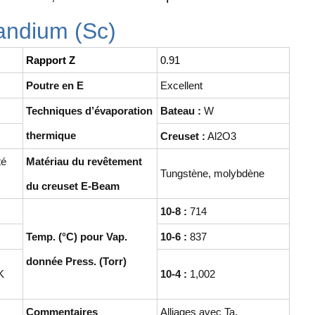
candium (Sc)
Rapport Z
0.91
Poutre en E
Excellent
Techniques d’évaporation
Bateau :
W
thermique
Creuset :
Al2O3
té
Matériau du revêtement
Tungstène, molybdène
du creuset E-Beam
10-8 :
714
Temp. (°C) pour Vap.
10-6 :
837
donnée Press. (Torr)
K
10-4 :
1,002
Commentaires
Alliages avec Ta.