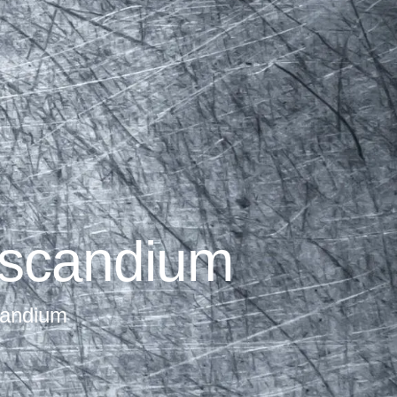
 scandium
candium