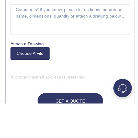
Attach a Drawing
Choose A File
*Company e-mail address is preferred.
GET A QUOTE