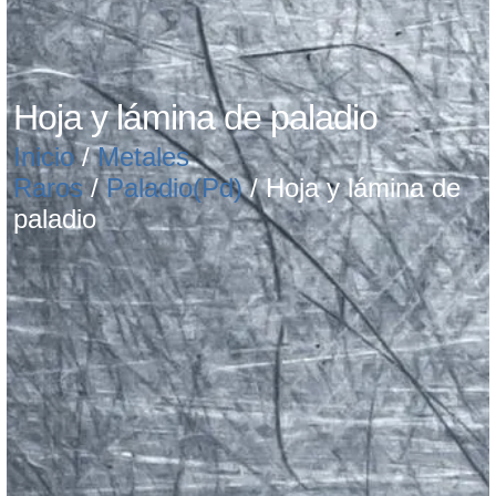
Hoja y lámina de paladio
Inicio
/
Metales
Raros
/
Paladio(Pd)
/ Hoja y lámina de
paladio