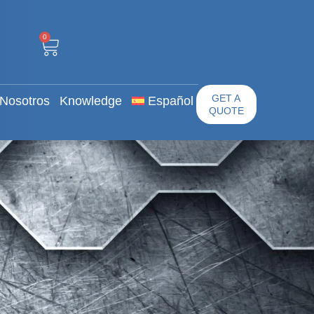
0
n
Sobre Nosotros
GET A QUOTE
0
GET A
Nosotros
Knowledge
Español
QUOTE