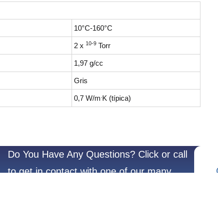
10°C-160°C
10-9
2 x
Torr
1,97 g/cc
Gris
.
0,7 W/m
K (típica)
Do You Have Any Questions? Click or call
to get in contact with one of our many
experienced team members.
?