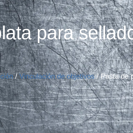
lata para sellad
ición
/
Vinculación de objetivos
/ Pasta de p