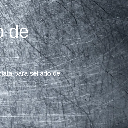
o de
lata para sellado de