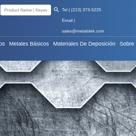
Search Button
Search
les Raros
Metales Básicos
Materiales De Deposició
Tel | (213) 373-5225
for:
Email |
Knowledge
Español
sales@metalstek.com
os
Metales Básicos
Materiales De Deposición
Sobre 