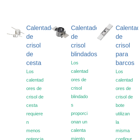
Calentadores
Calentadores
Calenta
de
de
de
crisol
crisol
crisol
de
blindados
para
cesta
barcos
Los
calentad
Los
Los
ores de
calentad
calentad
crisol
ores de
ores de
blindado
crisol de
crisol de
s
cesta
bote
proporci
requiere
utilizan
onan un
n
la
calenta
menos
misma
miento
potencia
configur