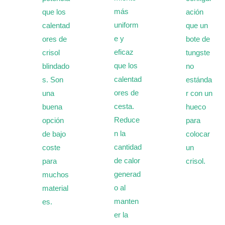
más
que los
ación
uniform
calentad
que un
e y
ores de
bote de
eficaz
crisol
tungste
que los
blindado
no
calentad
s. Son
estánda
ores de
una
r con un
cesta.
buena
hueco
Reduce
opción
para
n la
de bajo
colocar
cantidad
coste
un
de calor
para
crisol.
generad
muchos
o al
material
manten
es.
er la