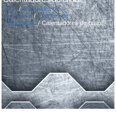
Inicio
/
Materiales de
deposición
/
Fuentes de
evaporación
/ Calentadores de crisol