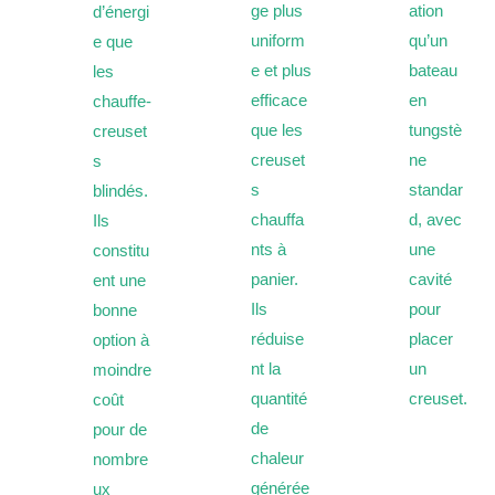
ge plus
ation
d’énergi
uniform
qu’un
e que
e et plus
bateau
les
efficace
en
chauffe-
que les
tungstè
creuset
creuset
ne
s
s
standar
blindés.
chauffa
d, avec
Ils
nts à
une
constitu
panier.
cavité
ent une
Ils
pour
bonne
réduise
placer
option à
nt la
un
moindre
quantité
creuset.
coût
de
pour de
chaleur
nombre
générée
ux