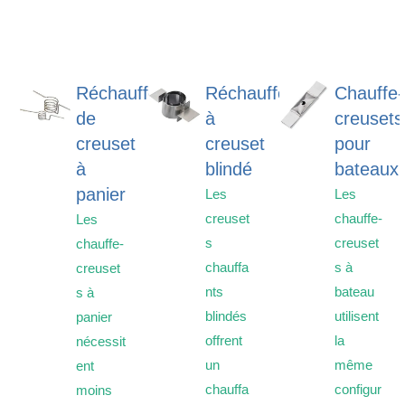
Réchauffeurs
Réchauffeurs
Chauffe-
de
à
creusets
creuset
creuset
pour
à
blindé
bateaux
panier
Les
Les
creuset
chauffe-
Les
s
creuset
chauffe-
chauffa
s à
creuset
nts
bateau
s à
blindés
utilisent
panier
offrent
la
nécessit
un
même
ent
chauffa
configur
moins