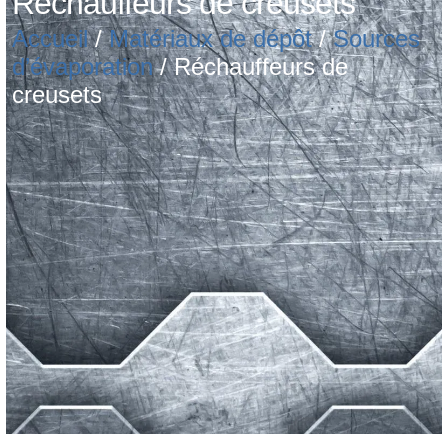
Réchauffeurs de creusets
Accueil
/
Matériaux de dépôt
/
Sources
d’évaporation
/ Réchauffeurs de
creusets