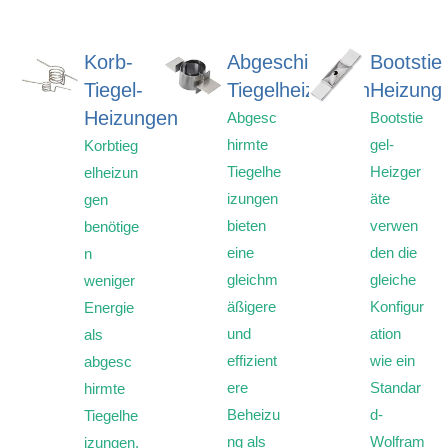
Korb-
Abgeschirmte
Bootstie
Tiegel-
Tiegelheizungen
Heizung
Heizungen
Abgesc
Bootstie
hirmte
gel-
Korbtieg
Tiegelhe
Heizger
elheizun
izungen
äte
gen
bieten
verwen
benötige
eine
den die
n
gleichm
gleiche
weniger
äßigere
Konfigur
Energie
und
ation
als
effizient
wie ein
abgesc
ere
Standar
hirmte
Beheizu
d-
Tiegelhe
ng als
Wolfram
izungen.