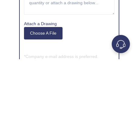
Attach a Drawing
Choose A File
*Company e-mail address is preferred.
GET A QUOTE