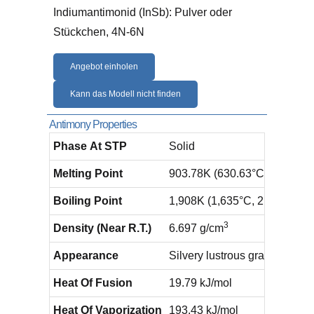
Indiumantimonid (InSb): Pulver oder
Stückchen, 4N-6N
Angebot einholen
Kann das Modell nicht finden
Antimony Properties
Phase At STP
Solid
Melting Point
903.78K ​(630.63°C/​1,167.13
Boiling Point
1,908K ​(1,635°C, ​2,975°F)
3
Density (Near R.T.)
6.697 g/cm
Appearance
Silvery lustrous gray
Heat Of Fusion
19.79 kJ/mol
Heat Of Vaporization
193.43 kJ/mol