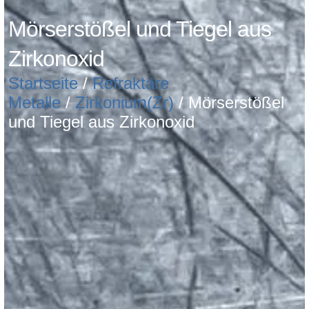
Mörserstößel und Tiegel aus
Zirkonoxid
Startseite
/
Refraktäre
Metalle
/
Zirkonium(Zr)
/ Mörserstößel
und Tiegel aus Zirkonoxid