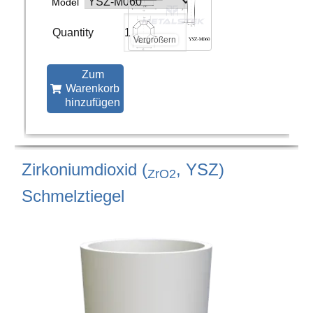
Model
Vergrößern
Zum
Warenkorb
hinzufügen
Zirkoniumdioxid (
, YSZ)
ZrO2
Schmelztiegel