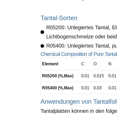
Tantal-Sorten
R05200: Unlegiertes Tantal, E
Lichtbogenschmelze oder beid
R05400: Unlegiertes Tantal, pu
Chemical Composition of Pure Tanta
Element
C
O
N
R05200 (%,Max)
0.01
0.015
0.01
R05400 (%,Max)
0.01
0.03
0.01
Anwendungen von Tantalfol
Tantalplatten können in den fol