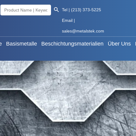
Search Button
Search
 Metalle
Basismetalle
Beschichtungsmaterialien
Üb
Tel | (213) 373-5225
for:
Email |
Deutsch
sales@metalstek.com
e
Basismetalle
Beschichtungsmaterialien
Über Uns