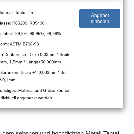
aterial: Tantal, Ta
Angebot
einholen
lasse: R05200, R05400
einheit: 99,9%, 99,95%, 99,99%
orm: ASTM B708-98
rößenbereich: Dicke 0,03mm * Breite
mm, 1,5mm * Länge<50.000mm
oleranzen: Dicke +/- 0,003mm * B/L
/-0,1mm
onstiges: Material und Größe können
ndividuell angepasst werden
s dem seltenen und hochdichten Metall Tantal