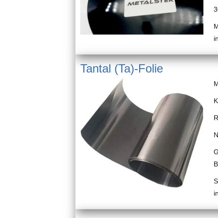
3
M
i
Tantal (Ta)-Folie
M
K
R
N
G
B
S
i