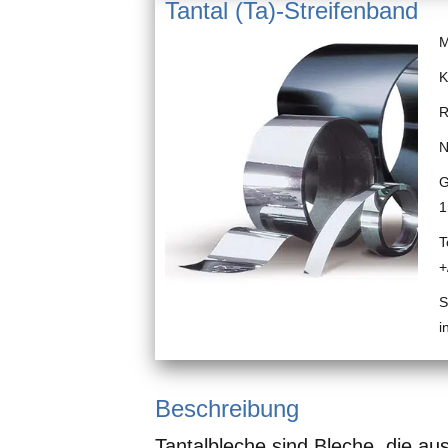
Tantal (Ta)-Streifenband
M
K
R
N
G
1
T
+
S
i
Beschreibung
Tantalbleche sind Bleche, die au