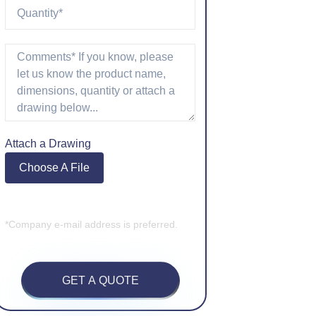
Attach a Drawing
Choose A File
*Company e-mail address is preferred.
GET A QUOTE