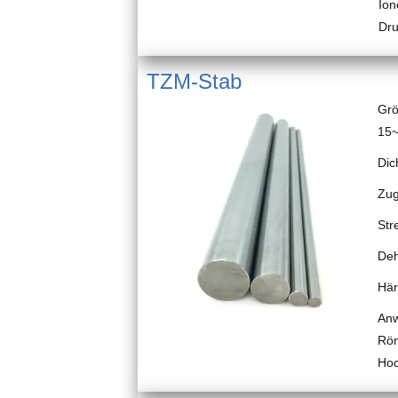
Ion
Dru
TZM-Stab
Grö
15
Dic
Zug
Str
De
Här
Anw
Rön
Hoc