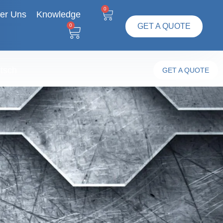
0
er Uns
Knowledge
GET A QUOTE
0
tsch
GET A QUOTE