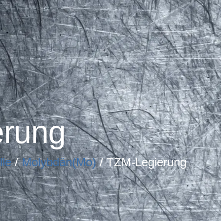
erung
lle
/
Molybdän(Mo)
/ TZM-Legierung