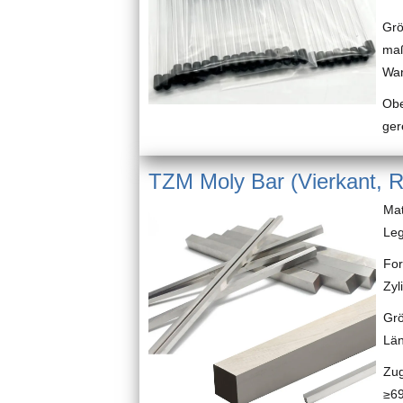
Grö
maß
Wan
Obe
ger
TZM Moly Bar (Vierkant, 
Mat
Leg
For
Zyl
Gr
Län
Zug
≥6