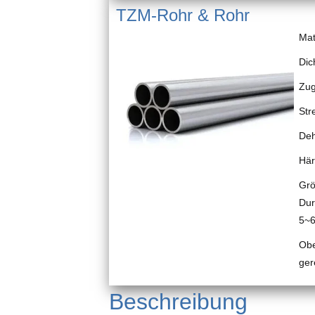
TZM-Rohr & Rohr
Mat
Dic
Zug
Str
De
Här
Grö
Dur
5~
Obe
ger
Beschreibung