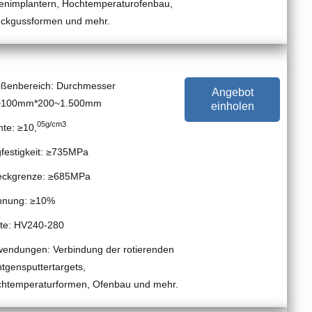
enimplantern, Hochtemperaturofenbau,
ckgussformen und mehr.
ßenbereich: Durchmesser
Angebot
~100mm*200~1.500mm
einholen
05g/cm3
hte: ≥10,
festigkeit: ≥735MPa
eckgrenze: ≥685MPa
hnung: ≥10%
te: HV240-280
endungen: Verbindung der rotierenden
tgensputtertargets,
htemperaturformen, Ofenbau und mehr.