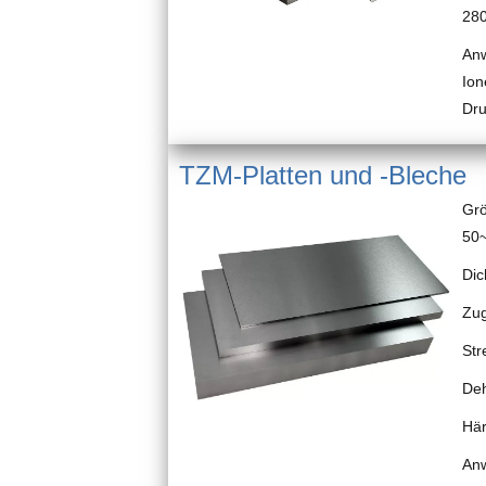
28
Anw
Ion
Dru
TZM-Platten und -Bleche
Grö
50
Dic
Zug
Str
De
Här
Anw