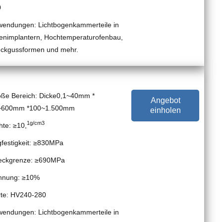
0
endungen: Lichtbogenkammerteile in
enimplantern, Hochtemperaturofenbau,
ckgussformen und mehr.
ße Bereich: Dicke0,1~40mm *
Angebot
~600mm *100~1.500mm
einholen
1g/cm3
hte: ≥10,
festigkeit: ≥830MPa
eckgrenze: ≥690MPa
hnung: ≥10%
te: HV240-280
endungen: Lichtbogenkammerteile in