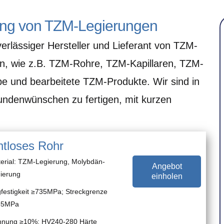
rung von TZM-Legierungen
verlässiger Hersteller und Lieferant von TZM-
n, wie z.B. TZM-Rohre, TZM-Kapillaren, TZM-
e und bearbeitete TZM-Produkte. Wir sind in
ndenwünschen zu fertigen, mit kurzen
htloses Rohr
erial:
TZM-Legierung, Molybdän-
Angebot
ierung
einholen
festigkeit ≥735MPa; Streckgrenze
85MPa
nung ≥10%; HV240-280 Härte