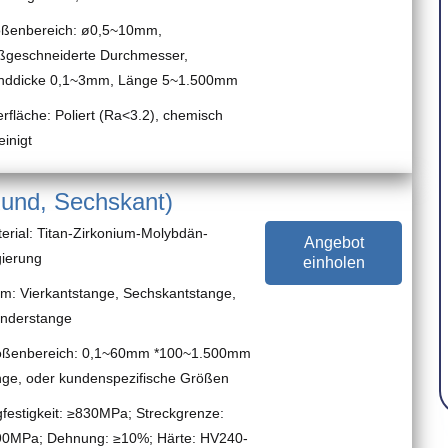
ßenbereich: ø0,5~10mm,
geschneiderte Durchmesser,
ddicke 0,1~3mm, Länge 5~1.500mm
rfläche: Poliert (Ra<3.2), chemisch
einigt
Rund, Sechskant)
erial: Titan-Zirkonium-Molybdän-
Angebot
ierung
einholen
m: Vierkantstange, Sechskantstange,
inderstange
ößenbereich: 0,1~60mm *100~1.500mm
ge, oder kundenspezifische Größen
festigkeit: ≥830MPa;
Streckgrenze:
90MPa;
Dehnung: ≥10%;
Härte: HV240-