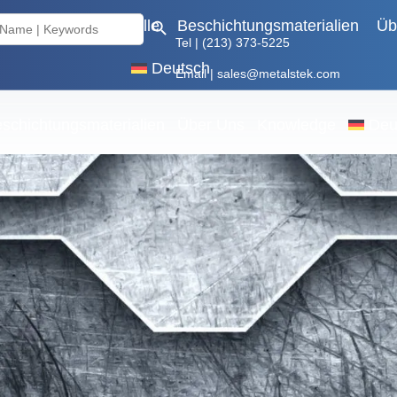
Search Button
 Metalle
Basismetalle
Beschichtungsmaterialien
Üb
Tel | (213) 373-5225
Deutsch
Email | sales@metalstek.com
schichtungsmaterialien
Über Uns
Knowledge
Deu