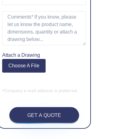
Attach a Drawing
Choose A File
*Company e-mail address is preferred.
GET A QUOTE