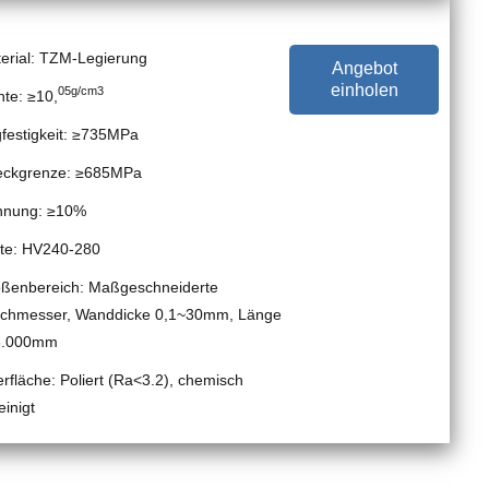
erial:
TZM-Legierung
Angebot
einholen
05g/cm3
hte: ≥10,
festigkeit: ≥735MPa
eckgrenze: ≥685MPa
hnung: ≥10%
te: HV240-280
ßenbereich: Maßgeschneiderte
chmesser, Wanddicke 0,1~30mm, Länge
6.000mm
rfläche: Poliert (Ra<3.2), chemisch
einigt