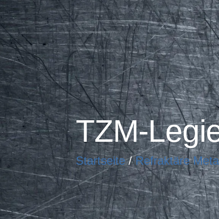
TZM-Legi
Startseite
/
Refraktäre Meta