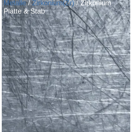
Metalle
/
Zirkonium(Zr)
/ Zirkonium
Platte & Stab