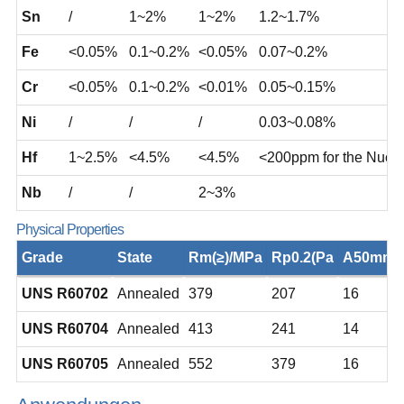
Sn
/
1~2%
1~2%
1.2~1.7%
Fe
<0.05%
0.1~0.2%
<0.05%
0.07~0.2%
Cr
<0.05%
0.1~0.2%
<0.01%
0.05~0.15%
Ni
/
/
/
0.03~0.08%
Hf
1~2.5%
<4.5%
<4.5%
<200ppm for the Nucle
Nb
/
/
2~3%
Physical Properties
Grade
State
Rm(≥)/MPa
Rp0.2(Pa
A50mm(≥
UNS R60702
Annealed
379
207
16
UNS R60704
Annealed
413
241
14
UNS R60705
Annealed
552
379
16