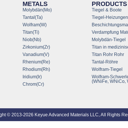
METALS
PRODUCTS
Molybdän(Mo)
Tiegel & Boote
Tantal(Ta)
Tiegel-Heizungen
Wolfram(W)
Beschichtungsmat
Titan(Ti)
Verdampfung Mate
Niob(Nb)
Molybdän-Tiegel
Zirkonium(Zr)
Titan in medizinis
Vanadium(V)
Titan Rohr Rohr
Rhenium(Re)
Tantal-Röhre
Rhodium(Rh)
Wolfram-Tiegel
Iridium(Ir)
Wolfram-Schwerl
(WNiFe, WNiCo,
Chrom(Cr)
ght © 2013-2026 Keyue Advanced Materials LLC, All Rights Re