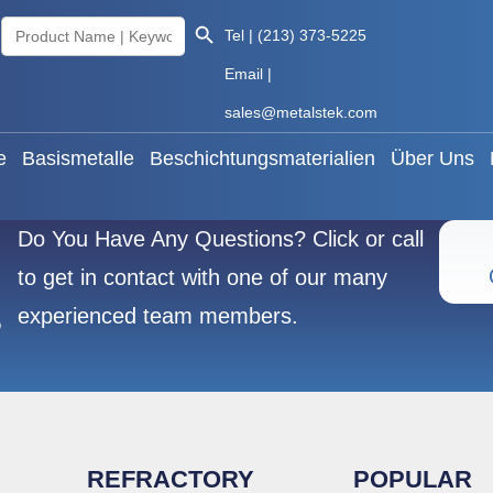
Search Button
Search
 Metalle
Basismetalle
Beschichtungsmaterialien
Üb
Tel | (213) 373-5225
for:
Email |
Deutsch
sales@metalstek.com
e
Basismetalle
Beschichtungsmaterialien
Über Uns
Do You Have Any Questions? Click or call
to get in contact with one of our many
experienced team members.
?
REFRACTORY
POPULAR