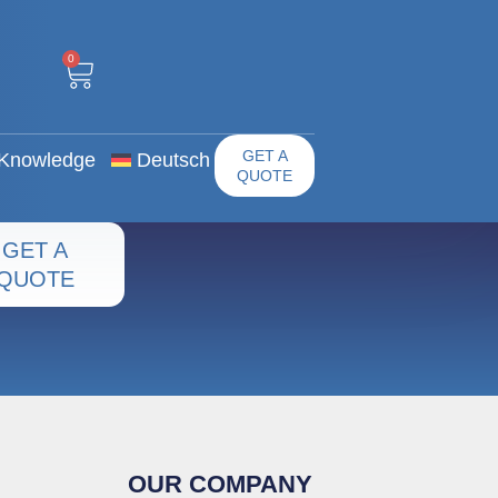
0
er Uns
Knowledge
GET A QUOTE
0
GET A
Knowledge
Deutsch
QUOTE
GET A
QUOTE
OUR COMPANY