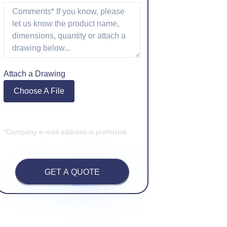
Attach a Drawing
Choose A File
*Company e-mail address is preferred.
GET A QUOTE