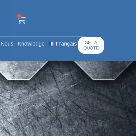
0
 Propos De Nous
GET A QUOTE
0
GET A
 Nous
Knowledge
Français
QUOTE