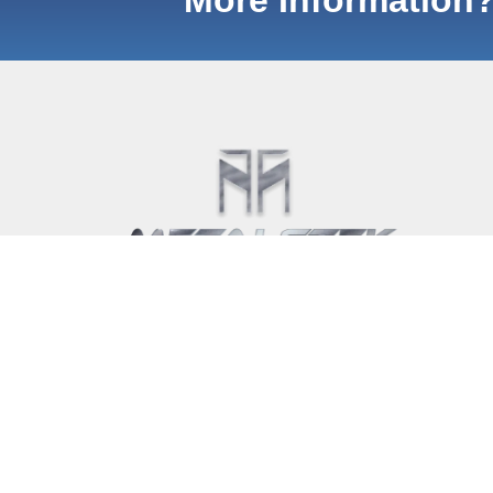
More Information
Manufacturer and Supplier of
Refractory Metals and Their Alloys,
Compounds. Sputtering Targets,
Evaporation Materials Sources, and
More!
Français