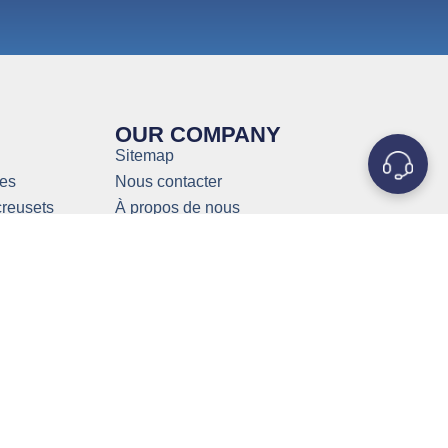
OUR COMPANY
Sitemap
ues
Nous contacter
creusets
À propos de nous
ôt
Pourquoi MetalsTek
ration
Connaissances
bdène
Politique de confidentialité
 médicale
Service et assistance
stène
tungstène
 WNiCu)