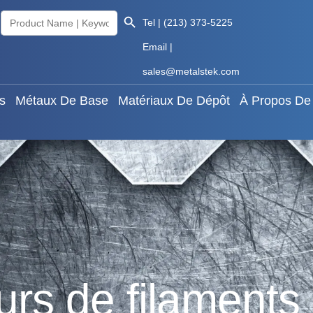
Search Button
Search
aux Rares
Métaux De Base
Matériaux De Dépôt
À
Tel | (213) 373-5225
for:
Email |
Knowledge
Français
sales@metalstek.com
s
Métaux De Base
Matériaux De Dépôt
À Propos De
rs de filaments