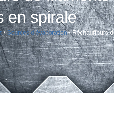
 en spirale
t
/
Sources d’évaporation
/ Réchauffeurs d