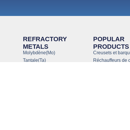
?
REFRACTORY
POPULAR
METALS
PRODUCTS
Molybdène(Mo)
Creusets et barq
Tantale(Ta)
Réchauffeurs de 
Tungstène(W)
Matériaux de dép
Titane(Ti)
Matériaux d’évapo
Niobium(Nb)
Creuset de moly
Zirconium(Zr)
Titane de qualité
Vanadium(V)
Tube en titane
Rhénium(Re)
Tube en tantale
Rhodium(Rh)
Creusets en tung
Iridium(Ir)
Alliage lourd de 
(WNiFe, WNiCo,
Chrome(Cr)